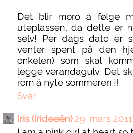
Det blir moro å følge 
uteplassen, da dette er n
selv! Per dags dato er s
venter spent på den hje
onkelen) som skal kom
legge verandagulv. Det ska
rom å nyte sommeren i!
Svar
Iris (Irideeën)
29. mars 2011 
I am a pink girl at heart so 