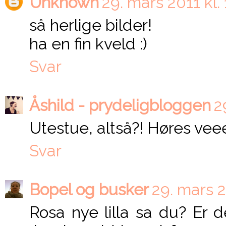
Unknown
29. mars 2011 kl. 
så herlige bilder!
ha en fin kveld :)
Svar
Åshild - prydeligbloggen
2
Utestue, altså?! Høres veee
Svar
Bopel og busker
29. mars 2
Rosa nye lilla sa du? Er d