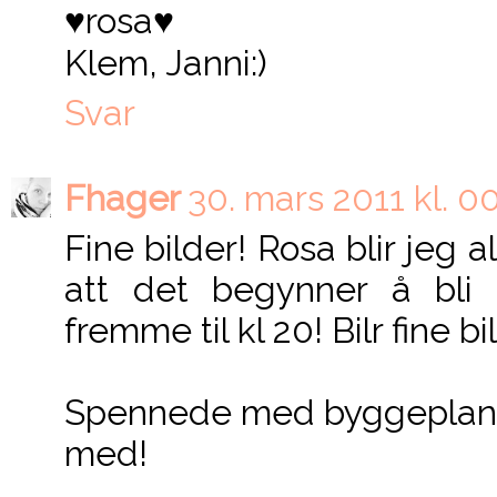
♥rosa♥
Klem, Janni:)
Svar
Fhager
30. mars 2011 kl. 0
Fine bilder! Rosa blir jeg ald
att det begynner å bli 
fremme til kl 20! Bilr fine bi
Spennede med byggeplaner
med!