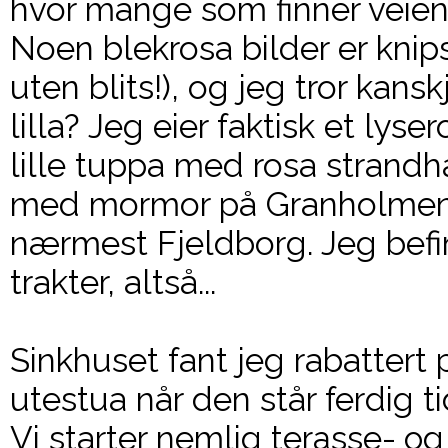
hvor mange som finner veien
Noen blekrosa bilder er knips
uten blits!), og jeg tror kans
lilla? Jeg eier faktisk et lyse
lille tuppa med rosa strand
med mormor på Granholmen,
nærmest Fjeldborg. Jeg befi
trakter, altså...
Sinkhuset fant jeg rabattert 
utestua når den står ferdig t
Vi starter nemlig
terasse- o