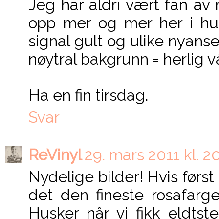
Jeg har aldri vært fan av
opp mer og mer her i h
signal gult og ulike nyanser
nøytral bakgrunn = herlig v
Ha en fin tirsdag.
Svar
ReVinyl
29. mars 2011 kl. 2
Nydelige bilder! Hvis først r
det den fineste rosafarge
Husker når vi fikk eldtste