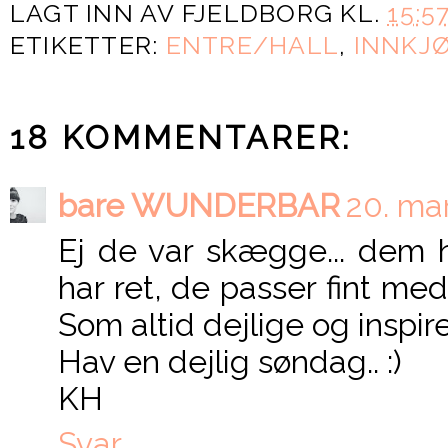
LAGT INN AV
FJELDBORG
KL.
15:5
ETIKETTER:
ENTRE/HALL
,
INNKJ
18 KOMMENTARER:
bare WUNDERBAR
20. mar
Ej de var skægge... dem ha
har ret, de passer fint me
Som altid dejlige og inspirer
Hav en dejlig søndag.. :)
KH
Svar