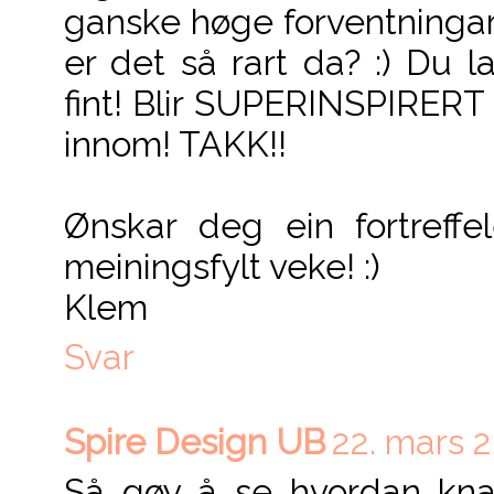
ganske høge forventningar 
er det så rart da? :) Du
fint! Blir SUPERINSPIRERT
innom! TAKK!!
Ønskar deg ein fortreff
meiningsfylt veke! :)
Klem
Svar
Spire Design UB
22. mars 2
Så gøy å se hvordan kn