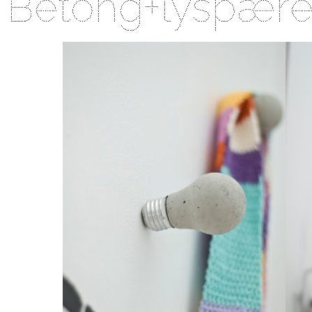
Betong+lyspær