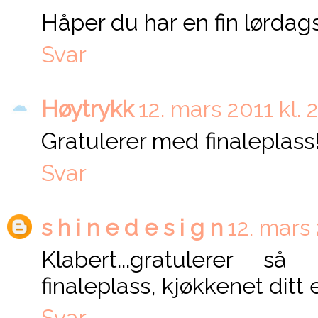
Håper du har en fin lørdag
Svar
Høytrykk
12. mars 2011 kl. 
Gratulerer med finaleplass!
Svar
s h i n e d e s i g n
12. mars 
Klabert...gratulerer s
finaleplass, kjøkkenet ditt e
Svar