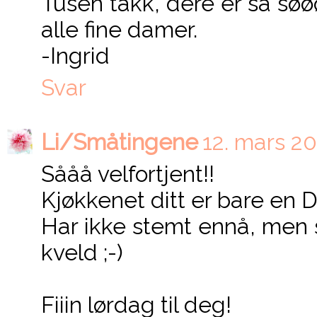
Tusen takk, dere er så søø
alle fine damer.
-Ingrid
Svar
Li/Småtingene
12. mars 20
Sååå velfortjent!!
Kjøkkenet ditt er bare en 
Har ikke stemt ennå, men s
kveld ;-)
Fiiin lørdag til deg!