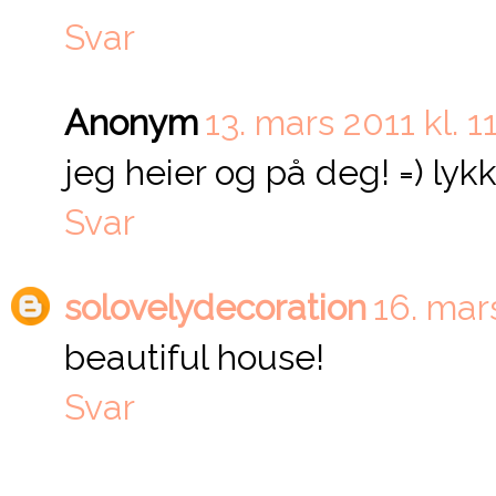
Svar
Anonym
13. mars 2011 kl. 1
jeg heier og på deg! =) lykke
Svar
solovelydecoration
16. mars
beautiful house!
Svar