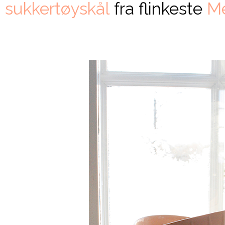
sukkertøyskål
fra flinkeste
M