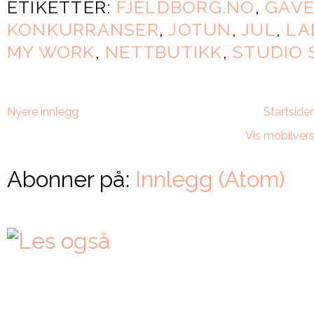
ETIKETTER:
FJELDBORG.NO
,
GAV
KONKURRANSER
,
JOTUN
,
JUL
,
LA
MY WORK
,
NETTBUTIKK
,
STUDIO
Nyere innlegg
Startside
Vis mobilvers
Abonner på:
Innlegg (Atom)