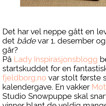
Det har vel neppe gått en lev
det
både
var 1. desember og 
går?
På
Lady Inspirasjonsblogg
b
startskuddet for en fantasti
fjeldborg.no
var stolt første
kalendergave. En vakker
Mot
Studio Snowpuppe skal snart
vinner blant de veldig mang