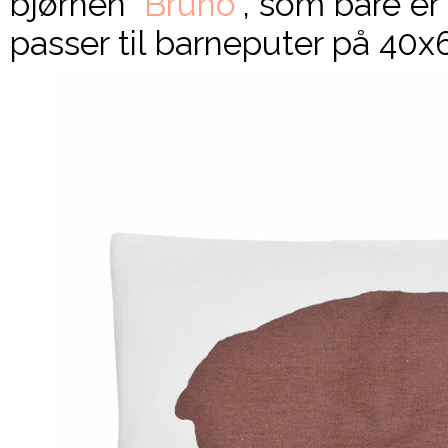
bjørnen
"Bruno"
, som bare er
passer til barneputer på 40x