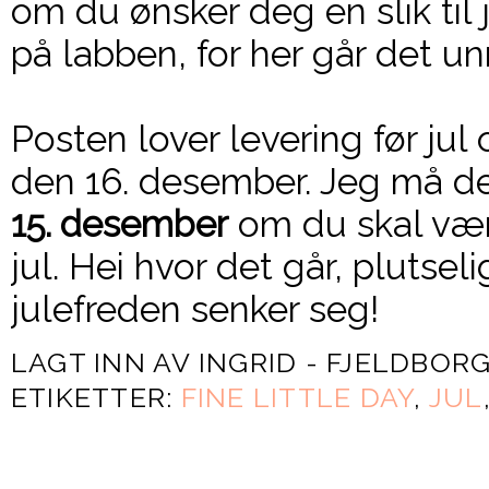
om du ønsker deg en slik til 
på labben, for her går det un
Posten lover levering før jul
den 16. desember. Jeg må der
15. desember
om du skal være
jul. Hei hvor det går, plutseli
julefreden senker seg!
LAGT INN AV
INGRID - FJELDBOR
ETIKETTER:
FINE LITTLE DAY
,
JUL