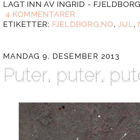
LAGT INN AV
INGRID - FJELDBOR
4 KOMMENTARER
ETIKETTER:
FJELDBORG.NO
,
JUL
,
MANDAG 9. DESEMBER 2013
Puter, puter, put