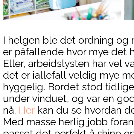
I helgen ble det ordning og 
er påfallende hvor mye det ha
Eller, arbeidslysten har vel 
det er iallefall veldig mye 
hyggelig. Bordet stod tidli
under vinduet, og var en god
nå.
Her
kan du se hvordan det
Med masse herlig jobb fora
passet det perfekt å shine o