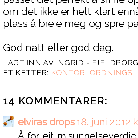
om det ikke er helt klart enn
plass å breie meg og spre pa
God natt eller god dag.
LAGT INN AV
INGRID - FJELDBOR
ETIKETTER:
KONTOR
,
ORDNINGS
14 KOMMENTARER:
elviras drops
18. juni 2012 k
Å for eit misunnelseverdig