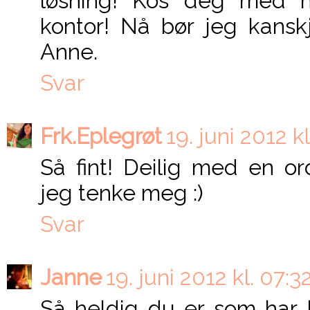
løsning! Kos deg med he
kontor! Nå bør jeg kans
Anne.
Svar
Frk.Eplegrøt
19. juni 2012 k
Så fint! Deilig med en or
jeg tenke meg :)
Svar
Janne
19. juni 2012 kl. 07:3
Så heldig du er som har P