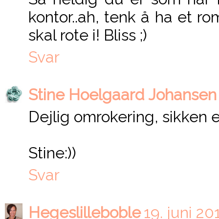
kontor..ah, tenk å ha et 
skal rote i! Bliss ;)
Svar
Stine Hoelgaard Johansen
Dejlig omrokering, sikken e
Stine:))
Svar
Hegeslilleboble
19. juni 20