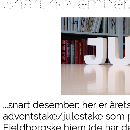
Snart november..
...snart desember: her er året
adventstake/julestake som pa
Fjeldborgske hjem (de har 