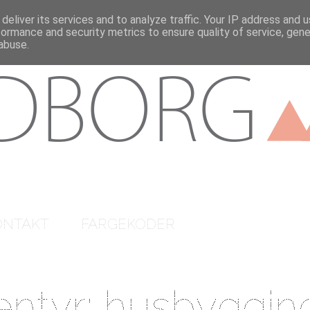
deliver its services and to analyze traffic. Your IP address and 
formance and security metrics to ensure quality of service, gen
abuse.
ONTAKT
FARGEKODER
entyr: husbyggin