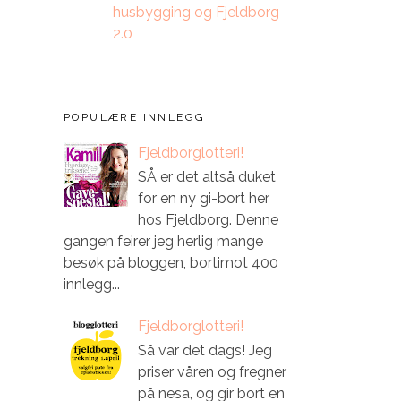
husbygging og Fjeldborg
2.0
POPULÆRE INNLEGG
Fjeldborglotteri!
SÅ er det altså duket
for en ny gi-bort her
hos Fjeldborg. Denne
gangen feirer jeg herlig mange
besøk på bloggen, bortimot 400
innlegg...
Fjeldborglotteri!
Så var det dags! Jeg
priser våren og fregner
på nesa, og gir bort en