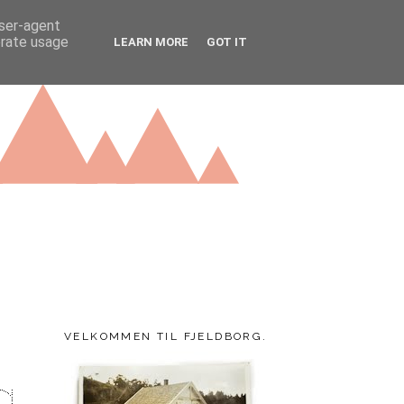
user-agent
erate usage
LEARN MORE
GOT IT
VELKOMMEN TIL FJELDBORG.
g