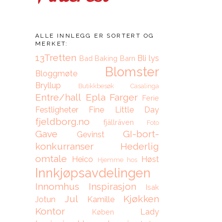
ALLE INNLEGG ER SORTERT OG
MERKET:
13Tretten
Bli lys
Bad
Baking
Barn
Blomster
Bloggmøte
Bryllup
Butikkbesøk
Casalinga
Entre/hall
Epla
Farger
Ferie
Festligheter
Fine Little Day
fjeldborg.no
fjällräven
Foto
Gave
GI-bort-
Gevinst
konkurranser
Hederlig
omtale
Heico
Høst
Hjemme hos
Innkjøpsavdelingen
Innomhus
Inspirasjon
Isak
Jul
Kjøkken
Jotun
Kamille
Kontor
Lady
Køben