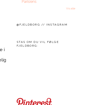
Parisiens
Vis alle
@FJELDBORG // INSTAGRAM
STAS OM DU VIL FØLGE
FJELDBORG:
e i
elig