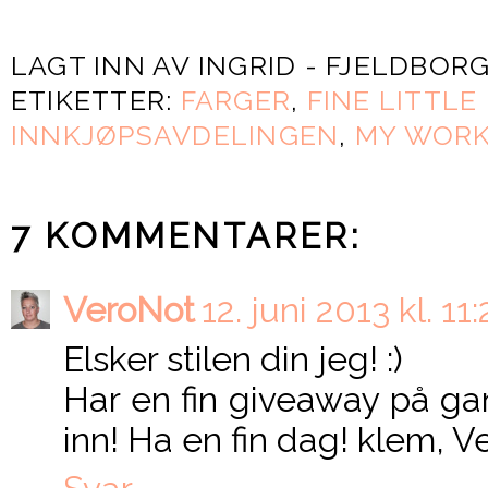
LAGT INN AV
INGRID - FJELDBOR
ETIKETTER:
FARGER
,
FINE LITTLE
INNKJØPSAVDELINGEN
,
MY WOR
7 KOMMENTARER:
VeroNot
12. juni 2013 kl. 11
Elsker stilen din jeg! :)
Har en fin giveaway på g
inn! Ha en fin dag! klem, V