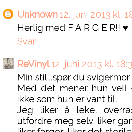
Unknown
12. juni 2013 kl. 1
Herlig med F A R G E R!! ♥
Svar
ReVinyl
12. juni 2013 kl. 18:
Min stil...spør du svigermor 
Med det mener hun vell -
ikke som hun er vant til.
Jeg liker å leke, overras
utfordre meg selv, liker gam
liker farger, liker det ster