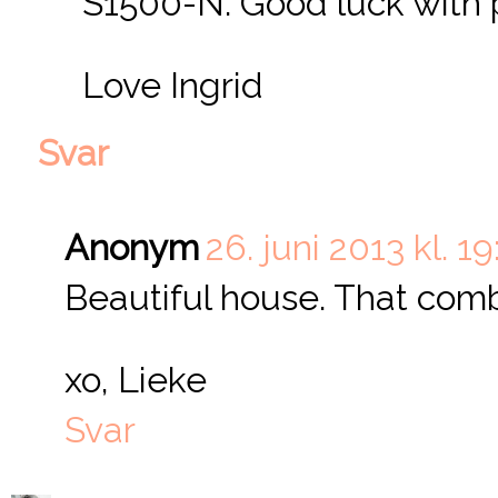
S1500-N. Good luck with p
Love Ingrid
Svar
Anonym
26. juni 2013 kl. 19
Beautiful house. That comb
xo, Lieke
Svar