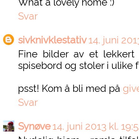
What a lovely home :)
Svar
sivknivklestativ
14. juni 201
Fine bilder av et lekker
spisebord og stoler i ulike 
psst! Kom å bli med på
giv
Svar
Synøve
14. juni 2013 kl. 19: