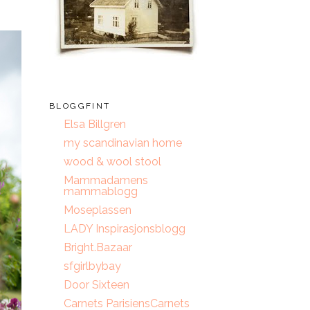
BLOGGFINT
Elsa Billgren
my scandinavian home
wood & wool stool
Mammadamens
mammablogg
Moseplassen
LADY Inspirasjonsblogg
Bright.Bazaar
sfgirlbybay
Door Sixteen
Carnets ParisiensCarnets