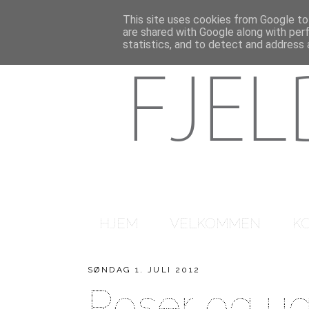
This site uses cookies from Google to 
are shared with Google along with per
statistics, and to detect and address 
HJEM
VELKOMMEN
K
SØNDAG 1. JULI 2012
Roser og u