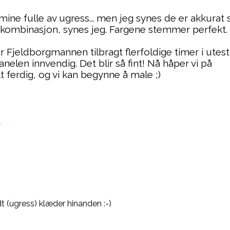
ne fulle av ugress... men jeg synes de er akkurat s
n kombinasjon, synes jeg. Fargene stemmer perfekt.
ar Fjeldborgmannen tilbragt flerfoldige timer i utest
elen innvendig. Det blir så fint! Nå håper vi på
t ferdig, og vi kan begynne å male ;)
S
t (ugress) klæder hinanden :-)