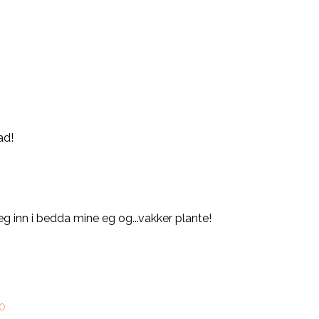
ad!
eg inn i bedda mine eg og...vakker plante!
10