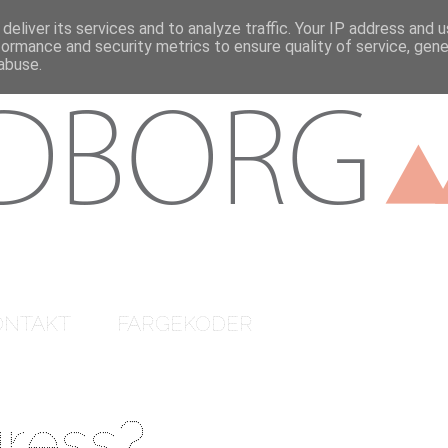
deliver its services and to analyze traffic. Your IP address and 
formance and security metrics to ensure quality of service, gen
abuse.
ONTAKT
FARGEKODER
gress?