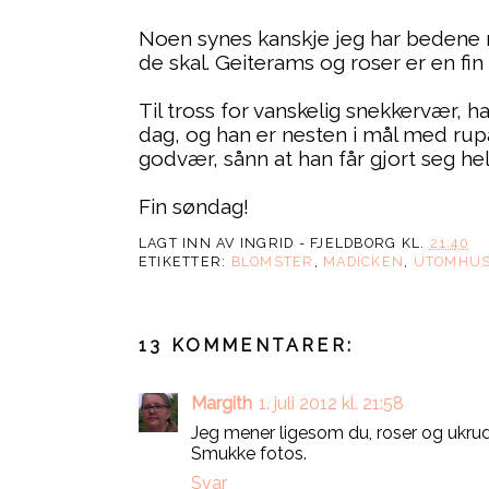
Noen synes kanskje jeg har bedene mi
de skal. Geiterams og roser er en fi
Til tross for vanskelig snekkervær, h
dag, og han er nesten i mål med rupan
godvær, sånn at han får gjort seg hel
Fin søndag!
LAGT INN AV
INGRID - FJELDBORG
KL.
21:40
ETIKETTER:
BLOMSTER
,
MADICKEN
,
UTOMHU
13 KOMMENTARER:
Margith
1. juli 2012 kl. 21:58
Jeg mener ligesom du, roser og ukrud
Smukke fotos.
Svar