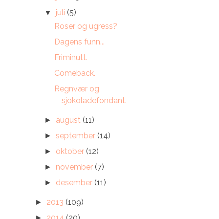
juli
(5)
▼
Roser og ugress?
Dagens funn...
Friminutt.
Comeback.
Regnvær og
sjokoladefondant.
august
(11)
►
september
(14)
►
oktober
(12)
►
november
(7)
►
desember
(11)
►
2013
(109)
►
2014
(20)
►