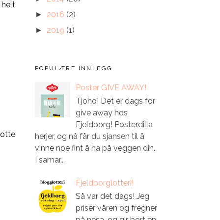
 helt
2016
(2)
►
2019
(1)
►
POPULÆRE INNLEGG
Poster GIVE AWAY!
Tjoho! Det er dags for
give away hos
Fjeldborg! Posterdilla
lotte
herjer, og nå får du sjansen til å
vinne noe fint å ha på veggen din.
I samar...
Fjeldborglotteri!
Så var det dags! Jeg
priser våren og fregner
på nesa, og gir bort en