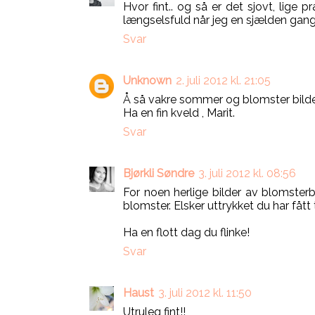
Hvor fint.. og så er det sjovt, lige
længselsfuld når jeg en sjælden gang 
Svar
Unknown
2. juli 2012 kl. 21:05
Å så vakre sommer og blomster bilde
Ha en fin kveld , Marit.
Svar
Bjørkli Søndre
3. juli 2012 kl. 08:56
For noen herlige bilder av blomster
blomster. Elsker uttrykket du har fått t
Ha en flott dag du flinke!
Svar
Haust
3. juli 2012 kl. 11:50
Utruleg fint!!