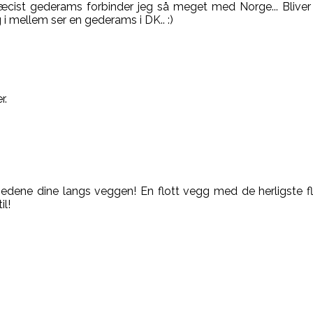
 præcist gederams forbinder jeg så meget med Norge... Bliver
i mellem ser en gederams i DK.. :)
r.
bedene dine langs veggen! En flott vegg med de herligste f
il!