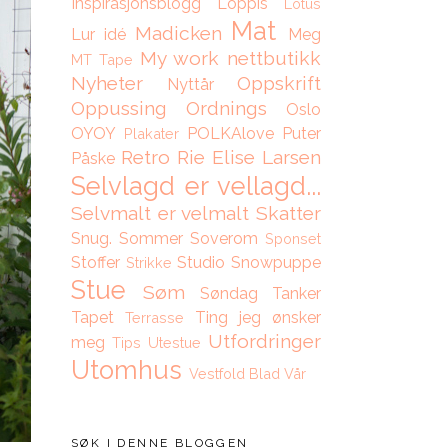
Inspirasjonsblogg
Loppis
Lotus
Mat
Madicken
Lur idé
Meg
My work
nettbutikk
MT Tape
Nyheter
Oppskrift
Nyttår
Oppussing
Ordnings
Oslo
OYOY
POLKAlove
Puter
Plakater
Retro
Rie Elise Larsen
Påske
Selvlagd er vellagd...
Selvmalt er velmalt
Skatter
Snug.
Sommer
Soverom
Sponset
Stoffer
Studio Snowpuppe
Strikke
Stue
Søm
Søndag
Tanker
Tapet
Ting jeg ønsker
Terrasse
Utfordringer
meg
Tips
Utestue
Utomhus
Vestfold Blad
Vår
SØK I DENNE BLOGGEN