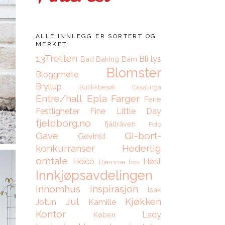
ALLE INNLEGG ER SORTERT OG
MERKET:
13Tretten
Bli lys
Bad
Baking
Barn
Blomster
Bloggmøte
Bryllup
Butikkbesøk
Casalinga
Entre/hall
Epla
Farger
Ferie
Festligheter
Fine Little Day
fjeldborg.no
fjällräven
Foto
Gave
GI-bort-
Gevinst
konkurranser
Hederlig
omtale
Heico
Høst
Hjemme hos
Innkjøpsavdelingen
Innomhus
Inspirasjon
Isak
Jul
Kjøkken
Jotun
Kamille
Kontor
Lady
Køben