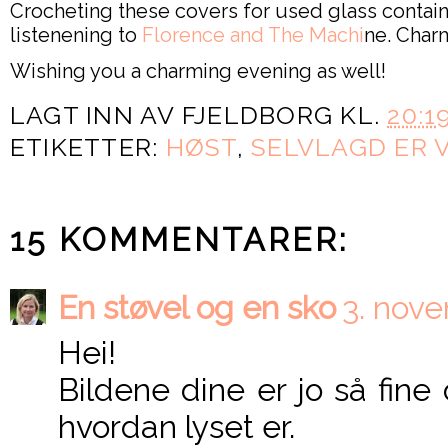
Crocheting these covers for used glass container
listenening to
Florence and The Machi
ne. Charm
Wishing you a charming evening as well!
LAGT INN AV
FJELDBORG
KL.
20:1
ETIKETTER:
HØST
,
SELVLAGD ER V
15 KOMMENTARER:
En støvel og en sko
3. nove
Hei!
Bildene dine er jo så fine
hvordan lyset er.