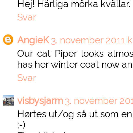
Hej! Härliga mörka kvällar. 
Svar
AngieK
3. november 2011 kl
Our cat Piper looks almos
has her winter coat now and 
Svar
visbysjarm
3. november 2011
Hørtes ut/og så ut som en 
;-)