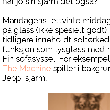
har jo sin sjarm det også?
Mandagens lettvinte middag
på glass (ikke spesielt godt)
tidligere inneholdt soltørked
funksjon som lysglass med h
Fin sofasyssel. For eksemp
The Machine
spiller i bakgru
Jepp, sjarm.