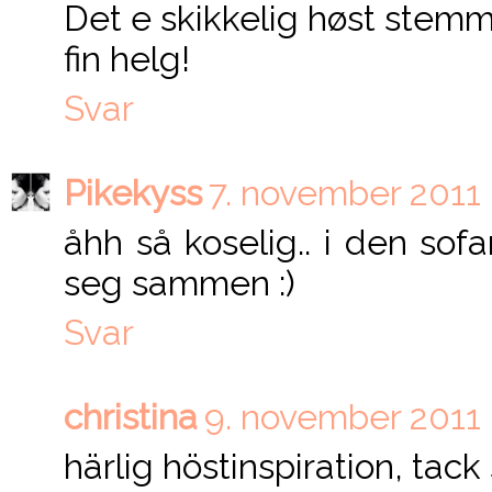
Det e skikkelig høst stemmn
fin helg!
Svar
Pikekyss
7. november 2011 k
åhh så koselig.. i den sof
seg sammen :)
Svar
christina
9. november 2011 k
härlig höstinspiration, tack