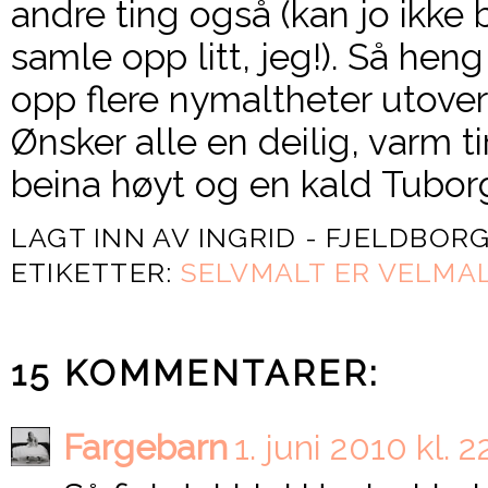
andre ting også (kan jo ikke
samle opp litt, jeg!). Så he
opp flere nymaltheter utover
Ønsker alle en deilig, varm t
beina høyt og en kald Tubor
LAGT INN AV
INGRID - FJELDBOR
ETIKETTER:
SELVMALT ER VELMA
15 KOMMENTARER:
Fargebarn
1. juni 2010 kl. 2