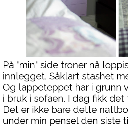
På "min" side troner nå loppi
innlegget. Såklart stashet med
Og lappeteppet har i grunn 
i bruk i sofaen. I dag fikk d
Det er ikke bare dette nattb
under min pensel den siste t