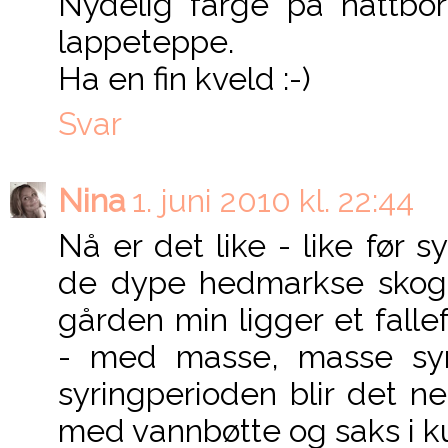
Nydelig farge på nattbor
lappeteppe.
Ha en fin kveld :-)
Svar
Nina
1. juni 2010 kl. 22:44
Nå er det like - like før s
de dype hedmarkse skoge
gården min ligger et falle
- med masse, masse syrin
syringperioden blir det n
med vannbøtte og saks i ku