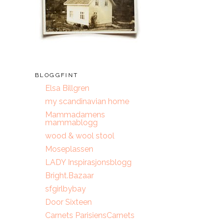
BLOGGFINT
Elsa Billgren
my scandinavian home
Mammadamens
mammablogg
wood & wool stool
Moseplassen
LADY Inspirasjonsblogg
Bright.Bazaar
sfgirlbybay
Door Sixteen
Carnets ParisiensCarnets