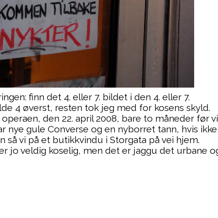
en: finn det 4. eller 7. bildet i den 4. eller 7.
e 4 øverst, resten tok jeg med for kosens skyld.
 operaen, den 22. april 2008, bare to måneder før vi
 har nye gule Converse og en nyborret tann, hvis ikke
n så vi på et butikkvindu i Storgata på vei hjem.
 er jo veldig koselig, men det er jaggu det urbane o