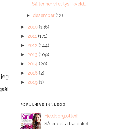
Så tenner vi et lys i kveld...
desember
(12)
►
2010
(136)
►
2011
(171)
►
2012
(144)
►
2013
(109)
►
2014
(20)
►
2016
(2)
►
 jeg
2019
(1)
►
gså!
POPULÆRE INNLEGG
Fjeldborglotteri!
SÅ er det altså duket