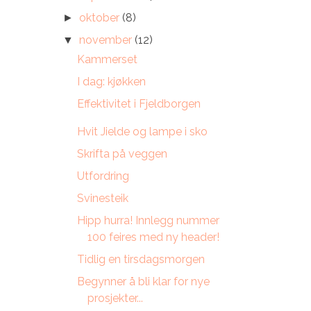
oktober
(8)
►
november
(12)
▼
Kammerset
I dag: kjøkken
Effektivitet i Fjeldborgen
Hvit Jielde og lampe i sko
Skrifta på veggen
Utfordring
Svinesteik
Hipp hurra! Innlegg nummer
100 feires med ny header!
Tidlig en tirsdagsmorgen
Begynner å bli klar for nye
prosjekter...