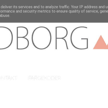
deliver its services and to analyze traffic. Your IP address and 
formance and security metrics to ensure quality of service, gen
abuse.
ONTAKT
FARGEKODER