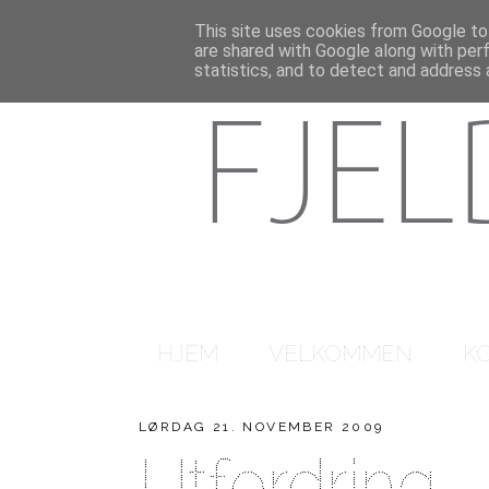
This site uses cookies from Google to 
are shared with Google along with per
statistics, and to detect and address 
HJEM
VELKOMMEN
K
LØRDAG 21. NOVEMBER 2009
Utfordring