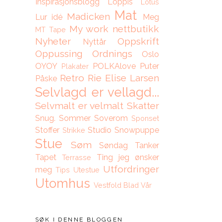
Inspirasjonsblogg
Loppis
Lotus
Mat
Madicken
Lur idé
Meg
My work
nettbutikk
MT Tape
Nyheter
Oppskrift
Nyttår
Oppussing
Ordnings
Oslo
OYOY
POLKAlove
Puter
Plakater
Retro
Rie Elise Larsen
Påske
Selvlagd er vellagd...
Selvmalt er velmalt
Skatter
Snug.
Sommer
Soverom
Sponset
Stoffer
Studio Snowpuppe
Strikke
Stue
Søm
Søndag
Tanker
Tapet
Ting jeg ønsker
Terrasse
Utfordringer
meg
Tips
Utestue
Utomhus
Vestfold Blad
Vår
SØK I DENNE BLOGGEN