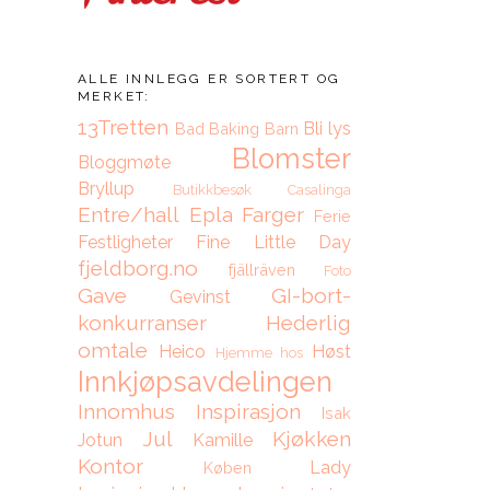
ALLE INNLEGG ER SORTERT OG
MERKET:
13Tretten
Bli lys
Bad
Baking
Barn
Blomster
Bloggmøte
Bryllup
Butikkbesøk
Casalinga
Entre/hall
Epla
Farger
Ferie
Festligheter
Fine Little Day
fjeldborg.no
fjällräven
Foto
Gave
GI-bort-
Gevinst
konkurranser
Hederlig
omtale
Heico
Høst
Hjemme hos
Innkjøpsavdelingen
Innomhus
Inspirasjon
Isak
Jul
Kjøkken
Jotun
Kamille
Kontor
Lady
Køben