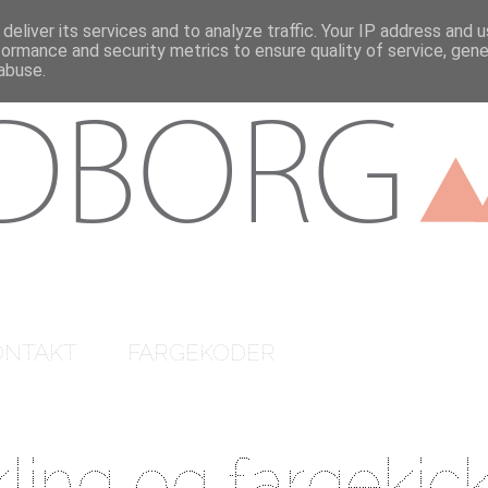
deliver its services and to analyze traffic. Your IP address and 
formance and security metrics to ensure quality of service, gen
abuse.
ONTAKT
FARGEKODER
ing og fargekic