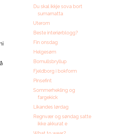
Du skal ikkje sova bort
sumarnatta
Uterom
.
Beste interiørblogg?
Fin onsdag
ni
Helgesøm
Bomullsbryllup
å
Fjeldborg i bokform
Pinsefint
Sommerhekling og
fargekick
Likandes lørdag
Regnvær og søndag satte
ikke akkurat e
What to wear?