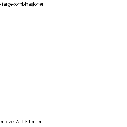
ge fargekombinasjoner!
D
gen over ALLE farger!!