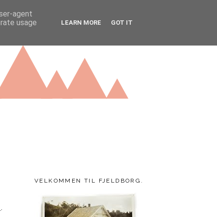
user-agent
erate usage
LEARN MORE
GOT IT
VELKOMMEN TIL FJELDBORG.
k