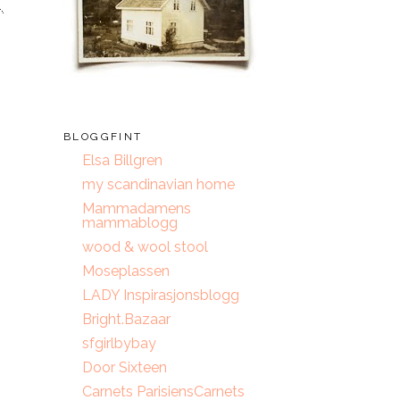
BLOGGFINT
Elsa Billgren
my scandinavian home
Mammadamens
mammablogg
wood & wool stool
Moseplassen
LADY Inspirasjonsblogg
Bright.Bazaar
sfgirlbybay
Door Sixteen
Carnets ParisiensCarnets