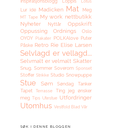
Inspirasjonsblogg
Loppis
Lotus
Mat
Madicken
Lur idé
Meg
My work
nettbutikk
MT Tape
Nyheter
Oppskrift
Nyttår
Oppussing
Ordnings
Oslo
OYOY
POLKAlove
Puter
Plakater
Retro
Rie Elise Larsen
Påske
Selvlagd er vellagd...
Selvmalt er velmalt
Skatter
Snug.
Sommer
Soverom
Sponset
Stoffer
Studio Snowpuppe
Strikke
Stue
Søm
Søndag
Tanker
Tapet
Ting jeg ønsker
Terrasse
Utfordringer
meg
Tips
Utestue
Utomhus
Vestfold Blad
Vår
SØK I DENNE BLOGGEN