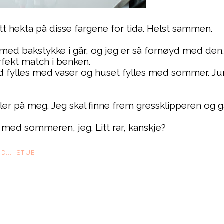
 litt hekta på disse fargene for tida. Helst sammen.
 med bakstykke i går, og jeg er så fornøyd med den
rfekt match i benken.
d fylles med vaser og huset fylles med sommer. Ju
er på meg. Jeg skal finne frem gressklipperen og g
t med sommeren, jeg. Litt rar, kanskje?
D...
,
STUE