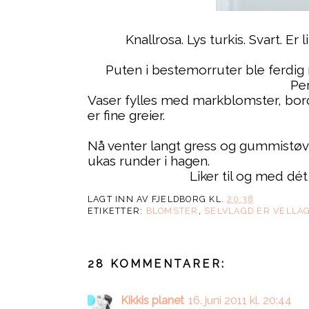
Knallrosa. Lys turkis. Svart. Er
Puten i bestemorruter ble ferdig
Pe
Vaser fylles med markblomster, bor
er fine greier.
Nå venter langt gress og gummistøvl
ukas runder i hagen.
Liker til og med dé
LAGT INN AV
FJELDBORG
KL.
20:38
ETIKETTER:
BLOMSTER
,
SELVLAGD ER VELLAG
28 KOMMENTARER:
Kikkis planet
16. juni 2011 kl. 20:44