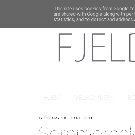
This site uses cookies from Google to 
are shared with Google along with per
statistics, and to detect and address 
HJEM
VELKOMMEN
K
TORSDAG 16. JUNI 2011
Sommerhekl