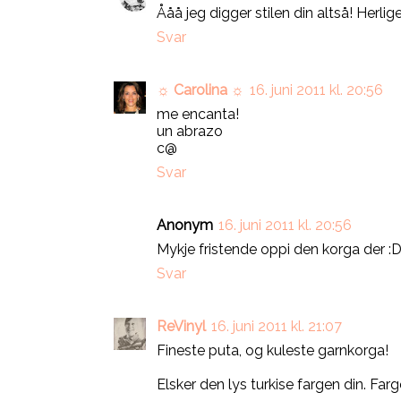
Ååå jeg digger stilen din altså! Herli
Svar
☼ Carolina ☼
16. juni 2011 kl. 20:56
me encanta!
un abrazo
c@
Svar
Anonym
16. juni 2011 kl. 20:56
Mykje fristende oppi den korga der :
Svar
ReVinyl
16. juni 2011 kl. 21:07
Fineste puta, og kuleste garnkorga!
Elsker den lys turkise fargen din. Far