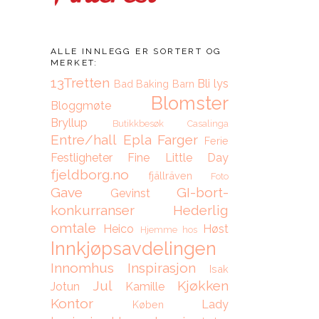
ALLE INNLEGG ER SORTERT OG
MERKET:
13Tretten
Bli lys
Bad
Baking
Barn
Blomster
Bloggmøte
Bryllup
Butikkbesøk
Casalinga
Entre/hall
Epla
Farger
Ferie
Festligheter
Fine Little Day
fjeldborg.no
fjällräven
Foto
Gave
GI-bort-
Gevinst
konkurranser
Hederlig
omtale
Heico
Høst
Hjemme hos
Innkjøpsavdelingen
Innomhus
Inspirasjon
Isak
Jul
Kjøkken
Jotun
Kamille
Kontor
Lady
Køben