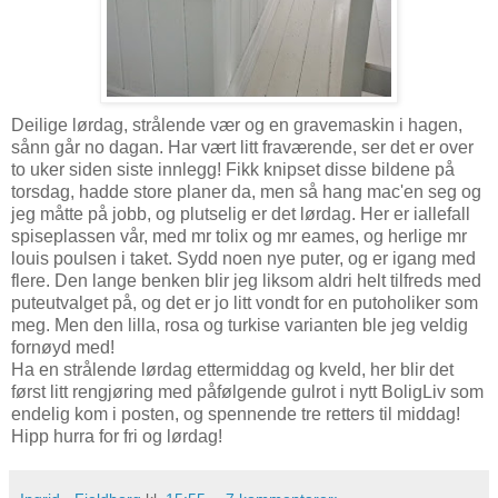
Deilige lørdag, strålende vær og en gravemaskin i hagen,
sånn går no dagan. Har vært litt fraværende, ser det er over
to uker siden siste innlegg! Fikk knipset disse bildene på
torsdag, hadde store planer da, men så hang mac'en seg og
jeg måtte på jobb, og plutselig er det lørdag. Her er iallefall
spiseplassen vår, med mr tolix og mr eames, og herlige mr
louis poulsen i taket. Sydd noen nye puter, og er igang med
flere. Den lange benken blir jeg liksom aldri helt tilfreds med
puteutvalget på, og det er jo litt vondt for en putoholiker som
meg. Men den lilla, rosa og turkise varianten ble jeg veldig
fornøyd med!
Ha en strålende lørdag ettermiddag og kveld, her blir det
først litt rengjøring med påfølgende gulrot i nytt BoligLiv som
endelig kom i posten, og spennende tre retters til middag!
Hipp hurra for fri og lørdag!