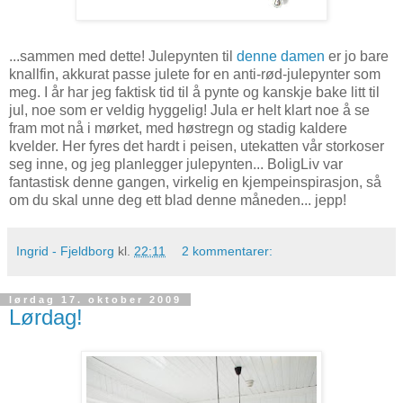
...sammen med dette! Julepynten til
denne damen
er jo bare
knallfin, akkurat passe julete for en anti-rød-julepynter som
meg. I år har jeg faktisk tid til å pynte og kanskje bake litt til
jul, noe som er veldig hyggelig! Jula er helt klart noe å se
fram mot nå i mørket, med høstregn og stadig kaldere
kvelder. Her fyres det hardt i peisen, utekatten vår storkoser
seg inne, og jeg planlegger julepynten... BoligLiv var
fantastisk denne gangen, virkelig en kjempeinspirasjon, så
om du skal unne deg ett blad denne måneden... jepp!
Ingrid - Fjeldborg
kl.
22:11
2 kommentarer:
lørdag 17. oktober 2009
Lørdag!