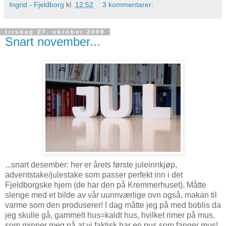
Ingrid - Fjeldborg
kl.
12:52
3 kommentarer:
tirsdag 27. oktober 2009
Snart november...
...snart desember: her er årets første juleinnkjøp,
adventstake/julestake som passer perfekt inn i det
Fjeldborgske hjem (de har den på Kremmerhuset). Måtte
slenge med et bilde av vår uunnværlige ovn også, makan til
varme som den produserer! I dag måtte jeg på med boblis da
jeg skulle gå, gammelt hus=kaldt hus, hvilket rimer på mus,
som minner meg på at vi faktisk har en pus som fanger mus!