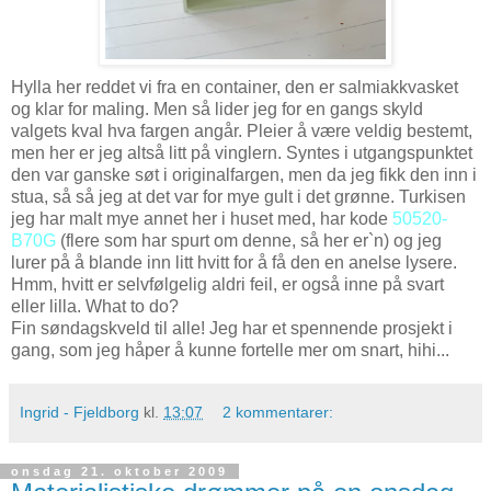
Hylla her reddet vi fra en container, den er salmiakkvasket
og klar for maling. Men så lider jeg for en gangs skyld
valgets kval hva fargen angår. Pleier å være veldig bestemt,
men her er jeg altså litt på vinglern. Syntes i utgangspunktet
den var ganske søt i originalfargen, men da jeg fikk den inn i
stua, så så jeg at det var for mye gult i det grønne. Turkisen
jeg har malt mye annet her i huset med, har kode
50520-
B70G
(flere som har spurt om denne, så her er`n) og jeg
lurer på å blande inn litt hvitt for å få den en anelse lysere.
Hmm, hvitt er selvfølgelig aldri feil, er også inne på svart
eller lilla. What to do?
Fin søndagskveld til alle! Jeg har et spennende prosjekt i
gang, som jeg håper å kunne fortelle mer om snart, hihi...
Ingrid - Fjeldborg
kl.
13:07
2 kommentarer:
onsdag 21. oktober 2009