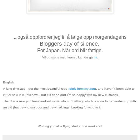
...også oppfordrer jeg til å følge opp morgendagens
Bloggers day of silence
.
For Japan. Når ord blir fattige.
Vil du støtte med kroner, kan du gå
hit
.
English:
A long time ago I got the most beautiful retro
fabric from my aunt
, and haven´t been able to
cut or sew in it until now... But it´s done and I´m so happy with my new cushions.
The G is a new purchase and will move into our hallway, which is soon to be finished up with
an old (but new to us) door and new moldings. Looking forward to it!
Wishing you all a flying start at the weekend!