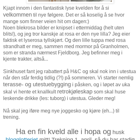
Kjapt innom i den fantastisk lyse kvelden for å si
velkommen
til nye følgere. Det er så koselig å se hvor
mange som finner veien hit om dagen:)
Noen blekrosa bilder er knipset i ettermiddag (helt uten
blits!), og jeg tror kanskje at rosa er den nye lilla? Jeg eier
faktisk et lyserosa tyllskjørt. Og den lille tuppa med rosa
strandhatt er meg, sammen med mormor på Granholmen,
som er stranda nærmest Fjeldborg. Jeg befinner meg i
kjente trakter, altså...
Sinkhuset fant jeg rabattert på H&C og skal nok inn i utestua
når den står ferdig tidlig (?!) på sommeren. Vi starter nemlig
terasse- og utestuebygging
i påsken, og i løpet av uka
retrokjøleskap
skal vi hente et knallkult
som skal huse
leskende drikke (les: tuborg) i utestua. Gleder meg!
Nå skal jeg iføre meg nye joggesko og kjøre (eh...) til
trening.
Ha en fin kveld alle i hopa og
husk
blogglotteriet
mitt! Trekning 1. april, så du har stadig