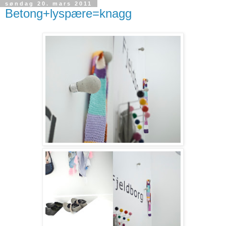
søndag 20. mars 2011
Betong+lyspære=knagg