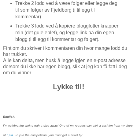
Trekke 2 lodd ved å være følger eller legge deg
til som følger av Fjeldborg (i tillegg til
kommentar).
Trekke 3 lodd ved å kopiere blogglotteriknappen
min (det gule eplet), og legge link på din egen
blogg (i tillegg til kommentar og følger).
Fint om du skriver i kommentaren din hvor mange lodd du
har trukket.
Alle kan delta, men husk å legge igjen en e-post adresse
dersom du ikke har egen blogg, slik at jeg kan få fatt i deg
om du vinner.
Lykke til!
English
:
I´m celebrating spring with a give away! One of my readers can pick a cushion from my shop
at
Epla
. To join the competition, you must get a ticket by: