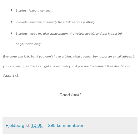
1 ticket - leave a comment
2 tickets - become or already be a follower of Fjeldborg
3 tickets - copy my give away button (the yellow apple), and put it as a link
on your own blog
Everyone can join, but if you don´t have a blog, please remember to put an e-mail adress in
your comment, so that I can get in touch with you if you are the winner! Your deadline is
April 1st
.
Good luck!
Fjeldborg
kl.
10:00
295 kommentarer: