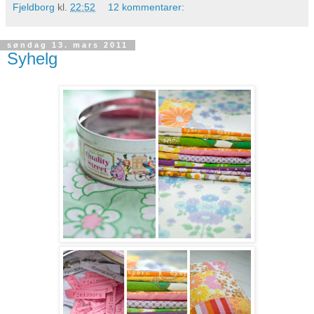
Fjeldborg
kl.
22:52
12 kommentarer:
søndag 13. mars 2011
Syhelg