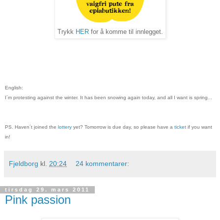
Trykk
HER
for å komme til innlegget.
English:
I´m protesting against the winter. It has been snowing again today, and all I want is spring...
PS. Haven´t joined the
lottery
yet? Tomorrow is due day, so please have a
ticket
if you want
in!
Fjeldborg
kl.
20:24
24 kommentarer:
tirsdag 29. mars 2011
Pink passion