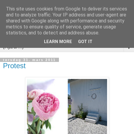
This site uses cookies from Google to deliver its services
and to analyze traffic. Your IP address and user-agent are
shared with Google along with performance and security
metrics to ensure quality of service, generate usage
statistics, and to detect and address abuse.
LEARN MORE
GOT IT
▼
torsdag 31. mars 2011
Protest