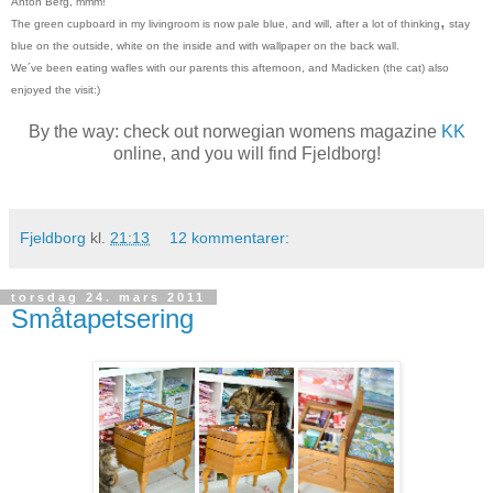
Anton Berg, mmm!
,
The green cupboard in my livingroom is now pale blue, and will, after a lot of thinking
stay
blue on the outside, white on the inside and with wallpaper on the back wall.
We´ve been eating wafles with our parents this afternoon, and Madicken (the cat) also
enjoyed the visit:)
By the way: check out norwegian womens magazine
KK
online, and you will find Fjeldborg!
Fjeldborg
kl.
21:13
12 kommentarer:
torsdag 24. mars 2011
Småtapetsering