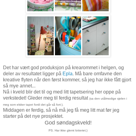
Det har vært god produksjon på krearommet i helgen, og
deler av resultatet ligger på
Epla
. Må bare omfavne den
kreative flyten når den først kommer, så jeg har ikke fått gjort
så mye annet...
Nå i kveld blir det til og med litt tapetsering her oppe på
verkstedet! Gleder meg til ferdig resultat
(sa den utålmodige sjelen i
meg som elsker tapet fordi det går så fort:).
Middagen er ferdig, så nå må jeg få meg litt mat før jeg
starter på det nye prosjektet.
God søndagskveld!
PS. Har ikke glemt lotteriet;)