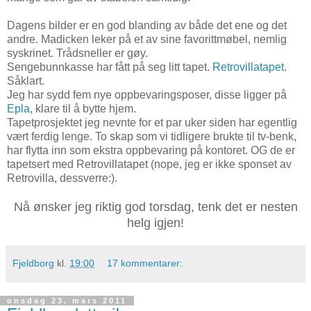
Dagens bilder er en god blanding av både det ene og det
andre. Madicken leker på et av sine favorittmøbel, nemlig
syskrinet. Trådsneller er gøy.
Sengebunnkasse har fått på seg litt tapet.
Retrovillatapet
.
Såklart.
Jeg har sydd fem nye oppbevaringsposer, disse ligger på
Epla
, klare til å bytte hjem.
Tapetprosjektet jeg nevnte for et par uker siden har egentlig
vært ferdig lenge. To skap som vi tidligere brukte til tv-benk,
har flytta inn som ekstra oppbevaring på kontoret. OG de er
tapetsert med Retrovillatapet (nope, jeg er ikke sponset av
Retrovilla, dessverre:).
Nå ønsker jeg riktig god torsdag, tenk det er nesten
helg igjen!
Fjeldborg
kl.
19:00
17 kommentarer:
onsdag 23. mars 2011