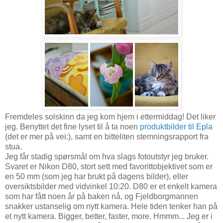
Fremdeles solskinn da jeg kom hjem i ettermiddag! Det liker
jeg. Benyttet det fine lyset til å ta noen
produktbilder til Epla
(det er mer på vei:), samt en bitteliten stemningsrapport fra
stua.
Jeg får stadig spørsmål om hva slags fotoutstyr jeg bruker.
Svaret er Nikon D80, stort sett med favorittobjektivet som er
en 50 mm (som jeg har brukt på dagens bilder), eller
oversiktsbilder med vidvinkel 10:20. D80 er et enkelt kamera
som har fått noen år på baken nå, og Fjeldborgmannen
snakker ustanselig om nytt kamera. Hele tiden tenker han på
et nytt kamera. Bigger, better, faster, more. Hmmm... Jeg er i