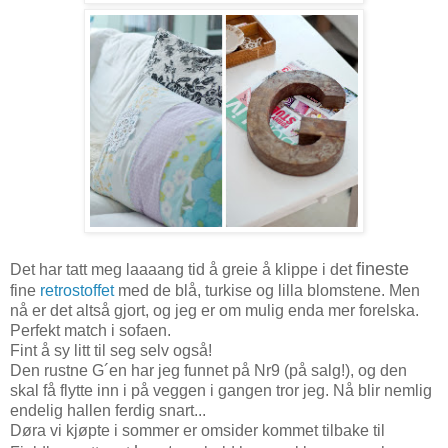
fineste
Det har tatt meg laaaang tid å greie å klippe i det
fine
retrostoffet
med de blå, turkise og lilla blomstene. Men
nå er det altså gjort, og jeg er om mulig enda mer forelska.
Perfekt match i sofaen.
Fint å sy litt til seg selv også!
Den rustne G´en har jeg funnet på Nr9 (på salg!), og den
skal få flytte inn i på veggen i gangen tror jeg. Nå blir nemlig
endelig hallen ferdig snart...
Døra vi kjøpte i sommer er omsider kommet tilbake til