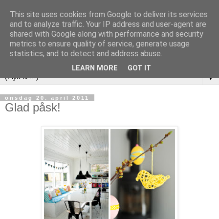
This site uses cookies from Google to deliver its services
and to analyze traffic. Your IP address and user-agent are
shared with Google along with performance and security
metrics to ensure quality of service, generate usage
statistics, and to detect and address abuse.
LEARN MORE
GOT IT
▼
onsdag 20. april 2011
Glad påsk!