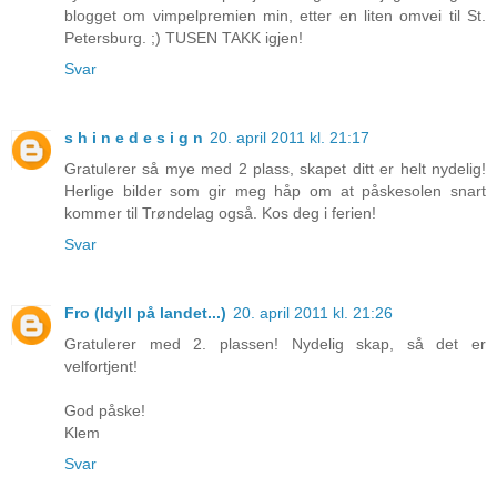
blogget om vimpelpremien min, etter en liten omvei til St.
Petersburg. ;) TUSEN TAKK igjen!
Svar
s h i n e d e s i g n
20. april 2011 kl. 21:17
Gratulerer så mye med 2 plass, skapet ditt er helt nydelig!
Herlige bilder som gir meg håp om at påskesolen snart
kommer til Trøndelag også. Kos deg i ferien!
Svar
Fro (Idyll på landet...)
20. april 2011 kl. 21:26
Gratulerer med 2. plassen! Nydelig skap, så det er
velfortjent!
God påske!
Klem
Svar