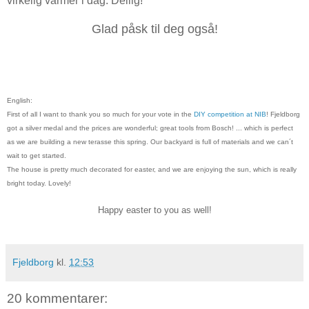
virkelig varmer i dag. Deilig!
Glad påsk til deg også!
English:
First of all I want to thank you so much for your vote in the
DIY competition at NIB
! Fjeldborg
got a silver medal and the prices are wonderful; great tools from Bosch! ... which is perfect
as we are building a new terasse this spring. Our backyard is full of materials and we can´t
wait to get started.
The house is pretty much decorated for easter, and we are enjoying the sun, which is really
bright today. Lovely!
Happy easter to you as well!
Fjeldborg
kl.
12:53
20 kommentarer: