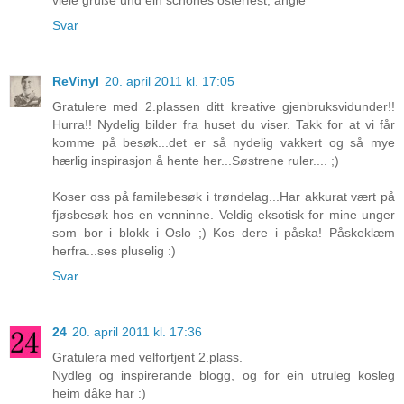
viele grüße und ein schönes osterfest, angie
Svar
ReVinyl
20. april 2011 kl. 17:05
Gratulere med 2.plassen ditt kreative gjenbruksvidunder!!
Hurra!! Nydelig bilder fra huset du viser. Takk for at vi får
komme på besøk...det er så nydelig vakkert og så mye
hærlig inspirasjon å hente her...Søstrene ruler.... ;)
Koser oss på familebesøk i trøndelag...Har akkurat vært på
fjøsbesøk hos en venninne. Veldig eksotisk for mine unger
som bor i blokk i Oslo ;) Kos dere i påska! Påskeklæm
herfra...ses pluselig :)
Svar
24
20. april 2011 kl. 17:36
Gratulera med velfortjent 2.plass.
Nydleg og inspirerande blogg, og for ein utruleg kosleg
heim dåke har :)