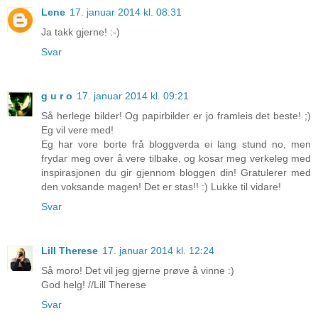
Lene
17. januar 2014 kl. 08:31
Ja takk gjerne! :-)
Svar
g u r o
17. januar 2014 kl. 09:21
Så herlege bilder! Og papirbilder er jo framleis det beste! ;)
Eg vil vere med!
Eg har vore borte frå bloggverda ei lang stund no, men
frydar meg over å vere tilbake, og kosar meg verkeleg med
inspirasjonen du gir gjennom bloggen din! Gratulerer med
den voksande magen! Det er stas!! :) Lukke til vidare!
Svar
Lill Therese
17. januar 2014 kl. 12:24
Så moro! Det vil jeg gjerne prøve å vinne :)
God helg! //Lill Therese
Svar