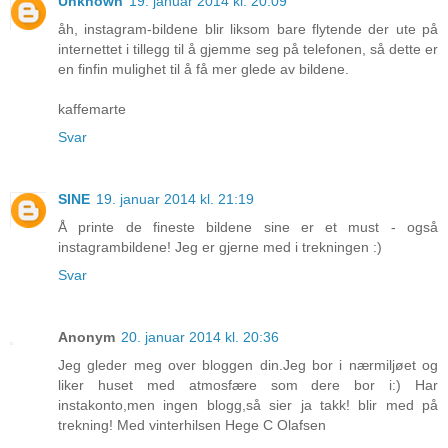
Unknown
19. januar 2014 kl. 20:09
åh, instagram-bildene blir liksom bare flytende der ute på
internettet i tillegg til å gjemme seg på telefonen, så dette er
en finfin mulighet til å få mer glede av bildene.
kaffemarte
Svar
SINE
19. januar 2014 kl. 21:19
Å printe de fineste bildene sine er et must - også
instagrambildene! Jeg er gjerne med i trekningen :)
Svar
Anonym
20. januar 2014 kl. 20:36
Jeg gleder meg over bloggen din.Jeg bor i nærmiljøet og
liker huset med atmosfære som dere bor i:) Har
instakonto,men ingen blogg,så sier ja takk! blir med på
trekning! Med vinterhilsen Hege C Olafsen