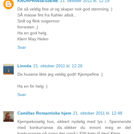
KROnPRINSESSENE
21. oktober 2011 kl. 12:19
De så veldig fine ut og skaper nok god stemning :)
SÅ masse fint fra Kahler altså...
Snill og flink svigermor
forresten ;)
Ha en god helg.
Klem May Helen
Svar
Linnéa
21. oktober 2011 kl. 12:26
De husene likte jeg veldig godt! Kjempefine :)
Ha en fin helg :)
Svar
Camillas Romantiske hjem
21. oktober 2011 kl. 12:48
Kjempekoselig hus, sikkert nydelig med lys i...Spennende
med konkurranse da..stikker du innom meg er det
konkurranse på gang der også:) FIN helg til deg! Klem