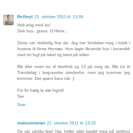
ReVinyl
21. oktober 2011 kl. 13:06
Helt enig med du!
Sink hus...grøss :O Hehe...
Disse var skikkelig fine da. Jeg har forelsket meg i totalt i
husene til Anne Hernæs. Hun lager liknende hus i keramikk
med en fugl på taket og tekst på siden.
Ble ikke noen tur til Vestfold og 13 på meg da. Ble tur til
Trøndelag i begravelse istedenfor, men jeg kommer jeg
kommer. Det spørs bare når ;)
Fin fin hælg te dæ Ingrid!
Siw
Svar
malinsinteriør
21. oktober 2011 kl. 13:25
De var utrolig fine! Har heller aldri kastet meg på sinkhus