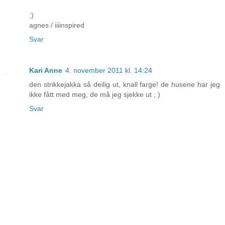
:)
agnes / iiiinspired
Svar
Kari Anne
4. november 2011 kl. 14:24
den strikkejakka så deilig ut, knall farge! de husene har jeg
ikke fått med meg, de må jeg sjekke ut ; )
Svar