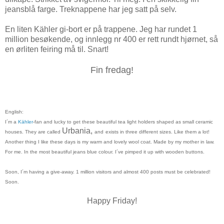
jeansblå farge. Treknappene har jeg satt på selv.
En liten Kähler gi-bort er på trappene. Jeg har rundet 1
million besøkende, og innlegg nr 400 er rett rundt hjørnet, så
en ørliten feiring må til. Snart!
Fin fredag!
English:
I´m a
Kähler
-fan and lucky to get these beautiful tea light holders shaped as small ceramic
Urbania,
houses. They are called
and
exists in three different sizes. Like them a lot!
Another thing I like these days is my warm and lovely wool coat. Made by my mother in law.
For me. In the most beautiful jeans blue colour. I´ve pimped it up with wooden buttons.
Soon, I´m having a give-away. 1 million visitors and almost 400 posts must be celebrated!
Soon.
Happy Friday!