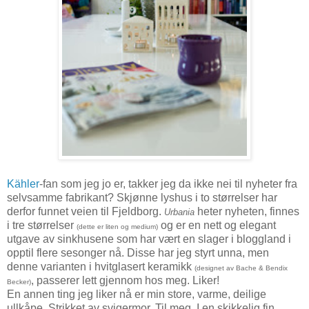
Kähler
-fan som jeg jo er, takker jeg da ikke nei til nyheter fra
selvsamme fabrikant? Skjønne lyshus i to størrelser har
derfor funnet veien til Fjeldborg.
heter nyheten, finnes
Urbania
i tre størrelser
og er en nett og elegant
(dette er liten og medium)
utgave av sinkhusene som har vært en slager i bloggland i
opptil flere sesonger nå. Disse har jeg styrt unna, men
denne varianten i hvitglasert keramikk
(designet av Bache & Bendix
, passerer lett gjennom hos meg. Liker!
Becker)
En annen ting jeg liker nå er min store, varme, deilige
ullkåpe. Strikket av svigermor. Til meg. I en skikkelig fin