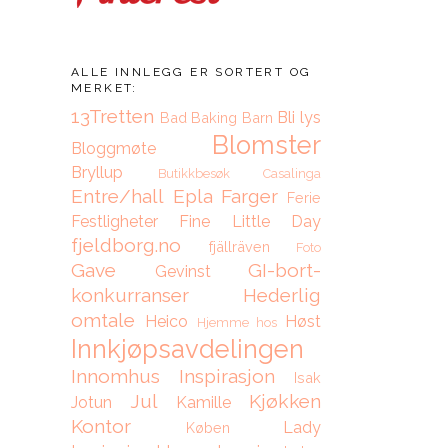
ALLE INNLEGG ER SORTERT OG
MERKET:
13Tretten
Bli lys
Bad
Baking
Barn
Blomster
Bloggmøte
Bryllup
Butikkbesøk
Casalinga
Entre/hall
Epla
Farger
Ferie
Festligheter
Fine Little Day
fjeldborg.no
fjällräven
Foto
Gave
GI-bort-
Gevinst
konkurranser
Hederlig
omtale
Heico
Høst
Hjemme hos
Innkjøpsavdelingen
Innomhus
Inspirasjon
Isak
Jul
Kjøkken
Jotun
Kamille
Kontor
Lady
Køben