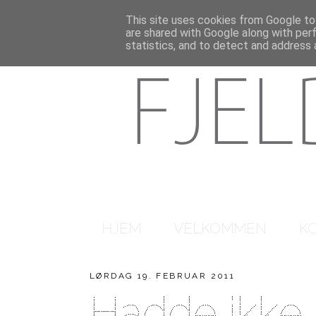
This site uses cookies from Google to 
are shared with Google along with per
statistics, and to detect and address 
HJEM
VELKOMMEN
K
LØRDAG 19. FEBRUAR 2011
Hadde ikke sa