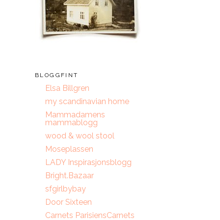
BLOGGFINT
Elsa Billgren
my scandinavian home
Mammadamens
mammablogg
wood & wool stool
Moseplassen
LADY Inspirasjonsblogg
Bright.Bazaar
sfgirlbybay
Door Sixteen
Carnets ParisiensCarnets