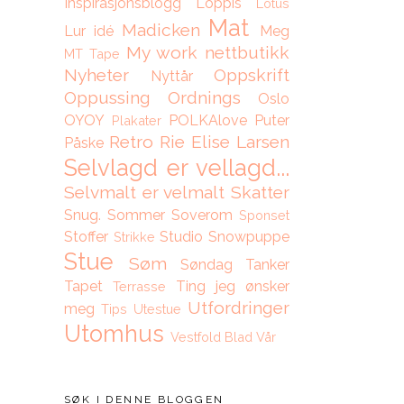
Inspirasjonsblogg
Loppis
Lotus
Mat
Madicken
Lur idé
Meg
My work
nettbutikk
MT Tape
Nyheter
Oppskrift
Nyttår
Oppussing
Ordnings
Oslo
OYOY
POLKAlove
Puter
Plakater
Retro
Rie Elise Larsen
Påske
Selvlagd er vellagd...
Selvmalt er velmalt
Skatter
Snug.
Sommer
Soverom
Sponset
Stoffer
Studio Snowpuppe
Strikke
Stue
Søm
Søndag
Tanker
Tapet
Ting jeg ønsker
Terrasse
Utfordringer
meg
Tips
Utestue
Utomhus
Vestfold Blad
Vår
SØK I DENNE BLOGGEN