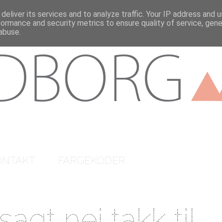
deliver its services and to analyze traffic. Your IP address and 
formance and security metrics to ensure quality of service, gen
abuse.
ONTAKT
FARGEKODER
gt nei takk til...