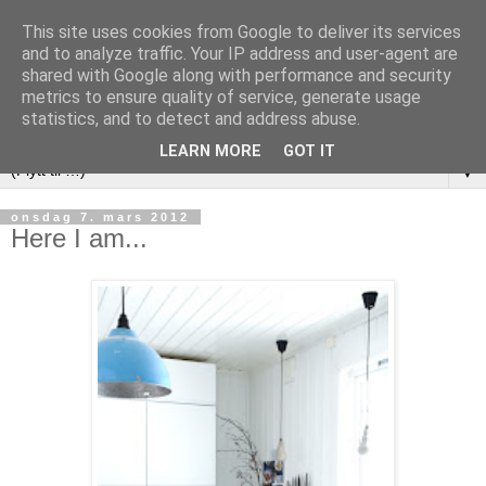
This site uses cookies from Google to deliver its services
and to analyze traffic. Your IP address and user-agent are
shared with Google along with performance and security
metrics to ensure quality of service, generate usage
statistics, and to detect and address abuse.
LEARN MORE
GOT IT
▼
onsdag 7. mars 2012
Here I am...