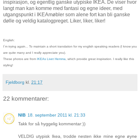
inspirasjon, og egentlig ganske utypiske IKEA. De viser hvor
langt man kan komme med fantasi og egne ideer, med
utgangspunkt i IKEAmøbler som alene fort kan bli ganske
dølle og veldig katalogpreget. Liker, liker, liker!
English:
I´m trying again... To maintain a short translation for my english speaking readers (I know you
are quite many and I really appreciate you).
These photos are from
IKEAs Livet Hemma
, which provide great inspiration. I really like this
styling!
Fjeldborg
kl.
21:17
22 kommentarer:
NIB
18. september 2011 kl. 21:33
Takk for så hyggelig kommentar:))
VELDIG utypisk Ikea, trodde nesten ikke mine egne øyne