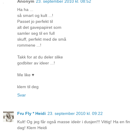
Anonym
23. september 2010 kl. 08:52
Ha ha ...
så smart og kult ...!
Passet jo perfekt til
alt det gavepapiret som
samler seg til en full
skuff, perfekt med de små
rommene ...!
Takk for at du deler slike
godbiter av ideer ...!
Me like ♥
klem til deg
Svar
Fru Fly * Heidi
23. september 2010 kl. 09:22
Kult! Og jeg får også masse ideèr i dusjen!!! Vittig! Ha en fin
dag! Klem Heidi