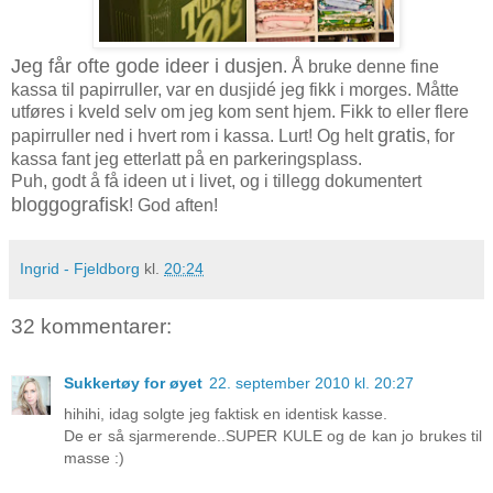
Jeg får ofte
gode ideer i dusjen
. Å bruke denne fine
kassa til papirruller, var en dusjidé jeg fikk i morges. Måtte
utføres i kveld selv om jeg kom sent hjem. Fikk to eller flere
gratis
papirruller ned i hvert rom i kassa. Lurt! Og helt
, for
kassa fant jeg etterlatt på en parkeringsplass.
Puh, godt å få ideen ut i livet, og i tillegg dokumentert
bloggografisk
! God aften!
Ingrid - Fjeldborg
kl.
20:24
32 kommentarer:
Sukkertøy for øyet
22. september 2010 kl. 20:27
hihihi, idag solgte jeg faktisk en identisk kasse.
De er så sjarmerende..SUPER KULE og de kan jo brukes til
masse :)