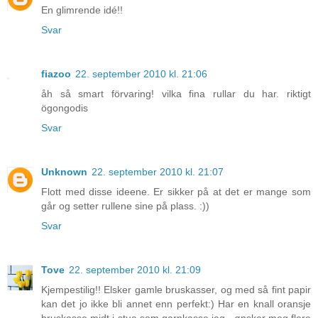
En glimrende idé!!
Svar
fiazoo
22. september 2010 kl. 21:06
åh så smart förvaring! vilka fina rullar du har. riktigt
ögongodis
Svar
Unknown
22. september 2010 kl. 21:07
Flott med disse ideene. Er sikker på at det er mange som
går og setter rullene sine på plass. :))
Svar
Tove
22. september 2010 kl. 21:09
Kjempestilig!! Elsker gamle bruskasser, og med så fint papir
kan det jo ikke bli annet enn perfekt:) Har en knall oransje
bruskasse midt i stua som garnkasse jeg.. ønsker meg flere