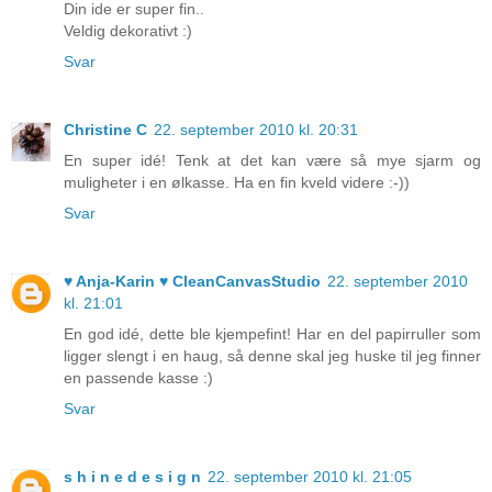
Din ide er super fin..
Veldig dekorativt :)
Svar
Christine C
22. september 2010 kl. 20:31
En super idé! Tenk at det kan være så mye sjarm og
muligheter i en ølkasse. Ha en fin kveld videre :-))
Svar
♥ Anja-Karin ♥ CleanCanvasStudio
22. september 2010
kl. 21:01
En god idé, dette ble kjempefint! Har en del papirruller som
ligger slengt i en haug, så denne skal jeg huske til jeg finner
en passende kasse :)
Svar
s h i n e d e s i g n
22. september 2010 kl. 21:05