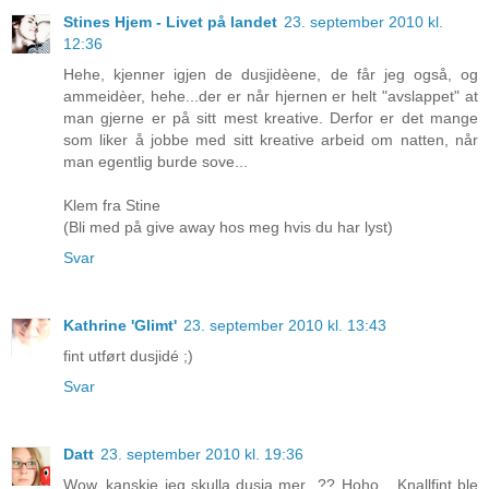
Stines Hjem - Livet på landet
23. september 2010 kl.
12:36
Hehe, kjenner igjen de dusjidèene, de får jeg også, og
ammeidèer, hehe...der er når hjernen er helt "avslappet" at
man gjerne er på sitt mest kreative. Derfor er det mange
som liker å jobbe med sitt kreative arbeid om natten, når
man egentlig burde sove...
Klem fra Stine
(Bli med på give away hos meg hvis du har lyst)
Svar
Kathrine 'Glimt'
23. september 2010 kl. 13:43
fint utført dusjidé ;)
Svar
Datt
23. september 2010 kl. 19:36
Wow, kanskje jeg skulla dusja mer...?? Hoho... Knallfint ble