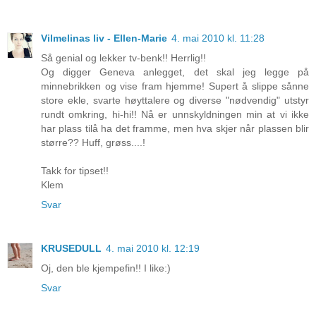
Vilmelinas liv - Ellen-Marie
4. mai 2010 kl. 11:28
Så genial og lekker tv-benk!! Herrlig!!
Og digger Geneva anlegget, det skal jeg legge på
minnebrikken og vise fram hjemme! Supert å slippe sånne
store ekle, svarte høyttalere og diverse "nødvendig" utstyr
rundt omkring, hi-hi!! Nå er unnskyldningen min at vi ikke
har plass tilå ha det framme, men hva skjer når plassen blir
større?? Huff, grøss....!
Takk for tipset!!
Klem
Svar
KRUSEDULL
4. mai 2010 kl. 12:19
Oj, den ble kjempefin!! I like:)
Svar