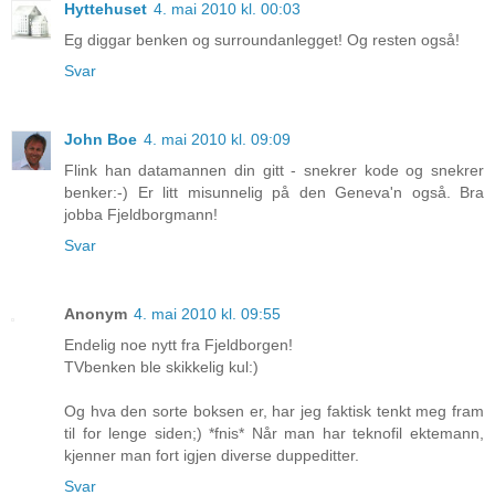
Hyttehuset
4. mai 2010 kl. 00:03
Eg diggar benken og surroundanlegget! Og resten også!
Svar
John Boe
4. mai 2010 kl. 09:09
Flink han datamannen din gitt - snekrer kode og snekrer
benker:-) Er litt misunnelig på den Geneva'n også. Bra
jobba Fjeldborgmann!
Svar
Anonym
4. mai 2010 kl. 09:55
Endelig noe nytt fra Fjeldborgen!
TVbenken ble skikkelig kul:)
Og hva den sorte boksen er, har jeg faktisk tenkt meg fram
til for lenge siden;) *fnis* Når man har teknofil ektemann,
kjenner man fort igjen diverse duppeditter.
Svar