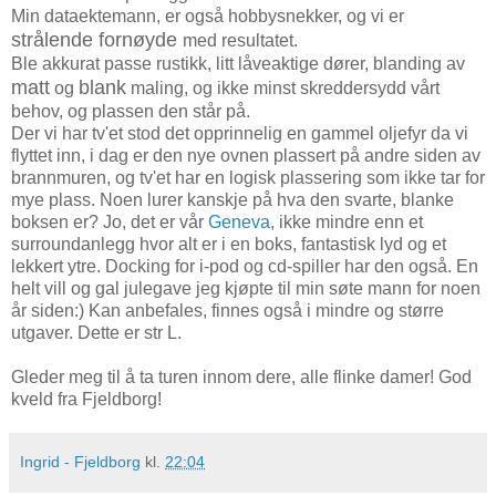
Min dataektemann, er også hobbysnekker, og vi er
strålende fornøyde
med resultatet.
Ble akkurat passe rustikk, litt låveaktige dører, blanding av
matt
blank
og
maling, og ikke minst skreddersydd vårt
behov, og plassen den står på.
Der vi har tv'et stod det opprinnelig en gammel oljefyr da vi
flyttet inn, i dag er den nye ovnen plassert på andre siden av
brannmuren, og tv'et har en logisk plassering som ikke tar for
mye plass. Noen lurer kanskje på hva den svarte, blanke
boksen er? Jo, det er vår
Geneva
, ikke mindre enn et
surroundanlegg hvor alt er i en boks, fantastisk lyd og et
lekkert ytre. Docking for i-pod og cd-spiller har den også. En
helt vill og gal julegave jeg kjøpte til min søte mann for noen
år siden:) Kan anbefales, finnes også i mindre og større
utgaver. Dette er str L.
Gleder meg til å ta turen innom dere, alle flinke damer! God
kveld fra Fjeldborg!
Ingrid - Fjeldborg
kl.
22:04