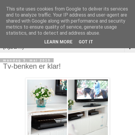
This site uses cookies from Google to deliver its services
and to analyze traffic. Your IP address and user-agent are
shared with Google along with performance and security
metrics to ensure quality of service, generate usage
statistics, and to detect and address abuse.
LEARN MORE
GOT IT
▼
mandag 3. mai 2010
Tv-benken er klar!