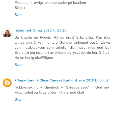
Flot stue forøvrigt, skønne puder på bænken
Stine:)
Svar
re:signert
3. mai 2010 kl. 23:15
Så knallfin en tvbenk. Rå og grov! Stilig stilig. Kan ikke
annet enn å kommentere Geneva anlegget også. Elsker
den musikkboksen som virkelig fyller huset med god lyd!
Ellers blir jeg inspirert av bildene og lyset der du bor. Stå på.
Ha en herlig uke!!!Signe
Svar
♥ Anja-Karin ♥ CleanCanvasStudio
4. mai 2010 kl. 00:02
Hobbysnekring + Gjenbruk + "Skreddersydd" = God mix.
Flott møbel og flotte bilder :) Ha ei god uke!
Svar