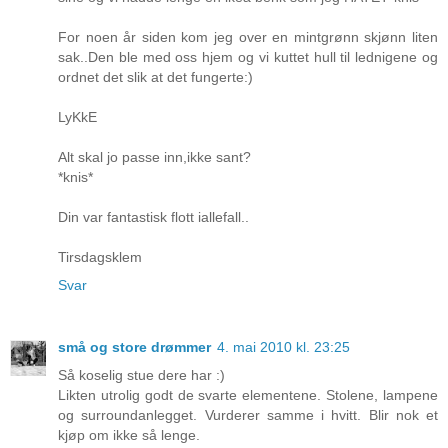
For noen år siden kom jeg over en mintgrønn skjønn liten
sak..Den ble med oss hjem og vi kuttet hull til lednigene og
ordnet det slik at det fungerte:)
LyKkE
Alt skal jo passe inn,ikke sant?
*knis*
Din var fantastisk flott iallefall..
Tirsdagsklem
Svar
små og store drømmer
4. mai 2010 kl. 23:25
Så koselig stue dere har :)
Likten utrolig godt de svarte elementene. Stolene, lampene
og surroundanlegget. Vurderer samme i hvitt. Blir nok et
kjøp om ikke så lenge.