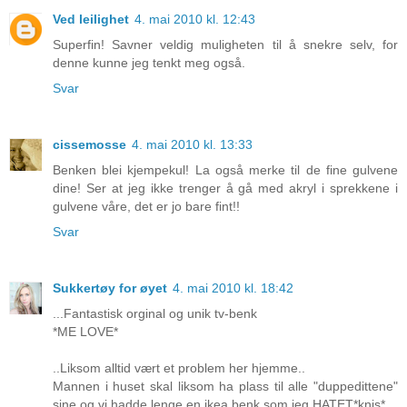
Ved leilighet
4. mai 2010 kl. 12:43
Superfin! Savner veldig muligheten til å snekre selv, for
denne kunne jeg tenkt meg også.
Svar
cissemosse
4. mai 2010 kl. 13:33
Benken blei kjempekul! La også merke til de fine gulvene
dine! Ser at jeg ikke trenger å gå med akryl i sprekkene i
gulvene våre, det er jo bare fint!!
Svar
Sukkertøy for øyet
4. mai 2010 kl. 18:42
...Fantastisk orginal og unik tv-benk
*ME LOVE*
..Liksom alltid vært et problem her hjemme..
Mannen i huset skal liksom ha plass til alle "duppedittene"
sine og vi hadde lenge en ikea benk som jeg HATET*knis*