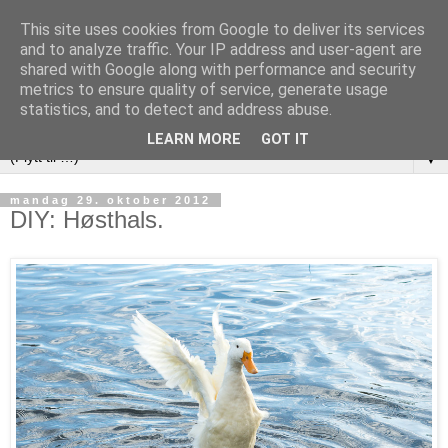
This site uses cookies from Google to deliver its services
and to analyze traffic. Your IP address and user-agent are
shared with Google along with performance and security
metrics to ensure quality of service, generate usage
statistics, and to detect and address abuse.
LEARN MORE
GOT IT
▼
mandag 29. oktober 2012
DIY: Høsthals.