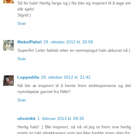
Så fin hals! Herlig farge og:) No blei eg inspirert til å lage ein
slik sjølv!
Sigrid:)
Svar
MøbelPøbel
29. oktober 2012 kl. 20:58
Superfin! Leter faktisk etter en sennepsgul hals akkurat nå:)
Svar
Loppedilla
29. oktober 2012 kl. 21:42
Nå ble æ inspirert til å hente frem strikkepinnene og det
nyinnkjøpte garnet fra Nille!!
Svar
ufostrikk
1. februar 2013 kl. 09:35
Herlig hals! ;) Ble inspirert, så nå vil jeg ta frem noe herlig
grønt og tykt alpakkagarn som jeg ikke hadde noen plan for.