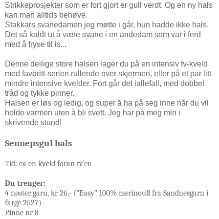
Strikkeprosjekter som er fort gjort er gull verdt. Og en ny hals
kan man alltids behøve.
Stakkars svanedamen jeg møtte i går, hun hadde ikke hals.
Det så kaldt ut å være svane i en andedam som var i ferd
med å fryse til is...
Denne deilige store halsen lager du på en intensiv tv-kveld
med favoritt-serien rullende over skjermen, eller på et par litt
mindre intensive kvelder. Fort går det iallefall, med dobbel
tråd og tykke pinner.
Halsen er løs og ledig, og super å ha på seg inne når du vil
holde varmen uten å bli svett. Jeg har på meg min i
skrivende stund!
Sennepsgul hals
Tid: ca en kveld foran tv´en
Du trenger:
4 nøster garn, kr 26,- (”Easy” 100% merinoull fra Sandnesgarn i
farge 2527)
Pinne nr 8