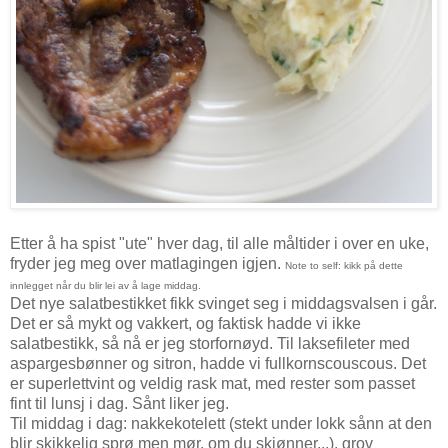
Etter å ha spist "ute" hver dag, til alle måltider i over en uke,
fryder jeg meg over matlagingen igjen.
Note to self: kikk på dette
innlegget når du blir lei av å lage middag.
Det nye salatbestikket fikk svinget seg i middagsvalsen i går.
Det er så mykt og vakkert, og faktisk hadde vi ikke
salatbestikk, så nå er jeg storfornøyd. Til laksefileter med
aspargesbønner og sitron, hadde vi fullkornscouscous. Det
er superlettvint og veldig rask mat, med rester som passet
fint til lunsj i dag. Sånt liker jeg.
Til middag i dag: nakkekotelett (stekt under lokk sånn at den
blir skikkelig sprø men mør, om du skjønner...), grov