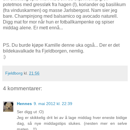
potetmos med gressløk fra hagen (!), koriander og basilikum
(fra vinduskarmen) og masse Jarlsbergost. Nam sier jeg
bare. Champinjong med balsamico og avocado naturell.
Digg mat for mor når hun er fotballkampenke og spiser
middag alene. Er mett ennå...
PS. Du burde kjøpe Kamille denne uka også... Der er det
bildekavalkade fra Fjeldborgen, nemlig.
:)
Fjeldborg
kl.
21:56
4 kommentarer:
Hennes
9. mai 2012 kl. 22:39
Ser digg ut :O)
Jeg er skikkelig drit lei av å lage middag hver eneste bidige
dag, så nye middagstips slukes. (nesten mer en selve
maten ...!!)