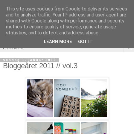
This site uses cookies from Google to deliver its services
and to analyze traffic. Your IP address and user-agent are
shared with Google along with performance and security
metrics to ensure quality of service, generate usage
statistics, and to detect and address abuse.
LEARN MORE
GOT IT
▼
søndag 1. januar 2012
Bloggeåret 2011 // vol.3