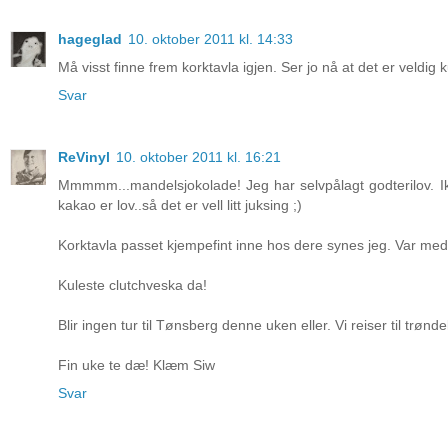
hageglad
10. oktober 2011 kl. 14:33
Må visst finne frem korktavla igjen. Ser jo nå at det er veldig
Svar
ReVinyl
10. oktober 2011 kl. 16:21
Mmmmm...mandelsjokolade! Jeg har selvpålagt godterilov. 
kakao er lov..så det er vell litt juksing ;)
Korktavla passet kjempefint inne hos dere synes jeg. Var me
Kuleste clutchveska da!
Blir ingen tur til Tønsberg denne uken eller. Vi reiser til trønd
Fin uke te dæ! Klæm Siw
Svar