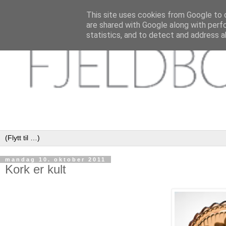
This site uses cookies from Google to d
are shared with Google along with perf
statistics, and to detect and address a
mandag 10. oktober 2011
Kork er kult