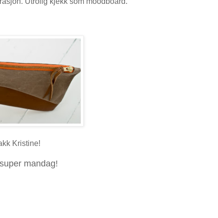
spirasjon. Utrolig kjekk som moodboard.
akk Kristine!
 super mandag!