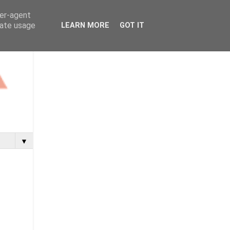
ser-agent
rate usage
LEARN MORE
GOT IT
▼