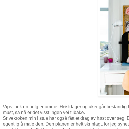
Vips, nok en helg er omme. Høstdager og uker går bestandig fort,
must, så nå er det visst ingen vei tilbake.
Srivekroken min i stua har også fått et drag av høst over seg. D
egentlig å male den. Den planen er helt skrinlagt, for jeg synes