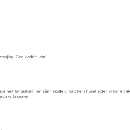
stasjing! God kveld til dæ!
re helt fantastisk!...en sånn skulle vi hatt her i huset siden vi har en li
rmklem Jeanette