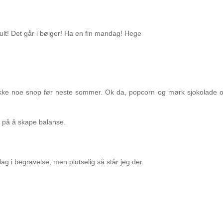
 kult! Det går i bølger! Ha en fin mandag! Hege
Ikke noe snop før neste sommer. Ok da, popcorn og mørk sjokolade 
d på å skape balanse.
elag i begravelse, men plutselig så står jeg der.