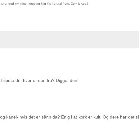
changed my mind, keeping it in it´s natural from. Cork is cool!
bilputa di - hvor er den fra? Digget den!
 kanel- hvis det er sånn da? Enig i at kork er kult. Og dere har det så