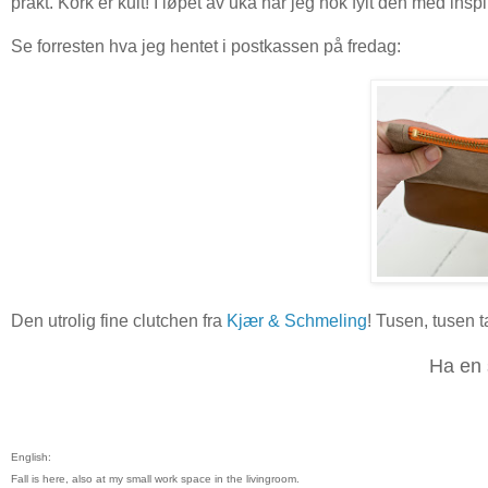
prakt. Kork er kult! I løpet av uka har jeg nok fylt den med in
Se forresten hva jeg hentet i postkassen på fredag:
Den utrolig fine clutchen fra
Kjær & Schmeling
! Tusen, tusen t
Ha en
English:
Fall is here, also at my small work space in the livingroom.