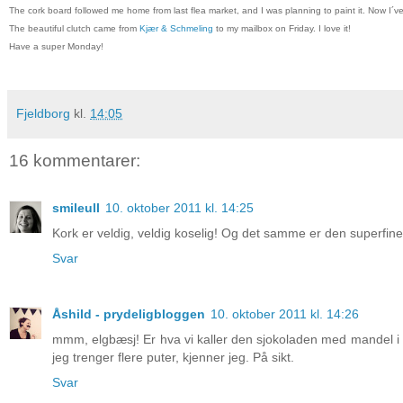
The cork board followed me home from last flea market, and I was planning to paint it. Now I´ve 
The beautiful clutch came from
Kjær & Schmeling
to my mailbox on Friday. I love it!
Have a super Monday!
Fjeldborg
kl.
14:05
16 kommentarer:
smileull
10. oktober 2011 kl. 14:25
Kork er veldig, veldig koselig! Og det samme er den superfine 
Svar
Åshild - prydeligbloggen
10. oktober 2011 kl. 14:26
mmm, elgbæsj! Er hva vi kaller den sjokoladen med mandel i og
jeg trenger flere puter, kjenner jeg. På sikt.
Svar