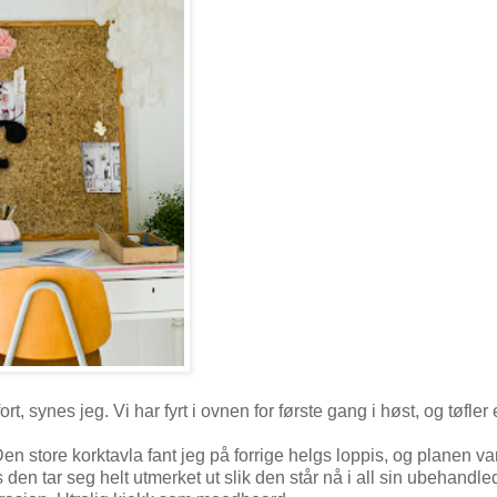
 synes jeg. Vi har fyrt i ovnen for første gang i høst, og tøfler e
en store korktavla fant jeg på forrige helgs loppis, og planen va
 den tar seg helt utmerket ut slik den står nå i all sin ubehandle