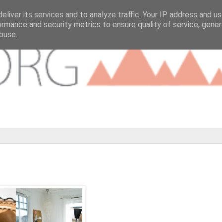
eliver its services and to analyze traffic. Your IP address and u
ormance and security metrics to ensure quality of service, gene
buse.