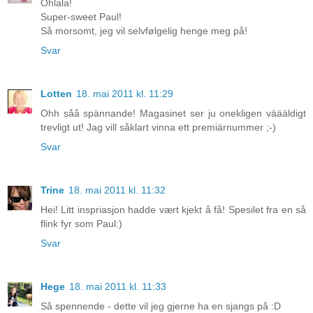
Ohlala!
Super-sweet Paul!
Så morsomt, jeg vil selvfølgelig henge meg på!
Svar
Lotten
18. mai 2011 kl. 11:29
Ohh såå spännande! Magasinet ser ju onekligen väääldigt
trevligt ut! Jag vill såklart vinna ett premiärnummer ;-)
Svar
Trine
18. mai 2011 kl. 11:32
Hei! Litt inspriasjon hadde vært kjekt å få! Spesilet fra en så
flink fyr som Paul:)
Svar
Hege
18. mai 2011 kl. 11:33
Så spennende - dette vil jeg gjerne ha en sjangs på :D