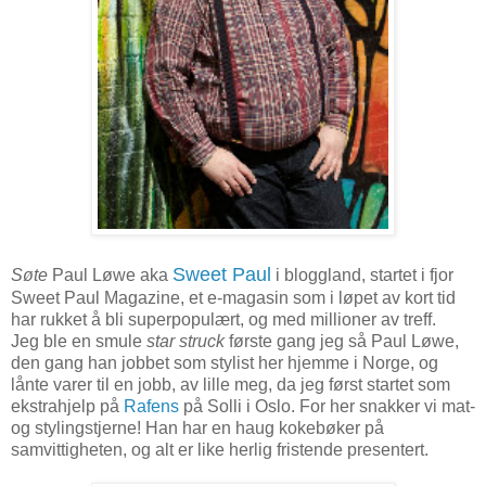
Sweet Paul
Søte
Paul Løwe aka
i bloggland, startet i fjor
Sweet Paul Magazine, et e-magasin som i løpet av kort tid
har rukket å bli superpopulært, og med millioner av treff.
Jeg ble en smule
star struck
første gang jeg så Paul Løwe,
den gang han jobbet som stylist her hjemme i Norge, og
lånte varer til en jobb, av lille meg, da jeg først startet som
ekstrahjelp på
Rafens
på Solli i Oslo. For her snakker vi mat-
og stylingstjerne! Han har en haug kokebøker på
samvittigheten, og alt er like herlig fristende presentert.