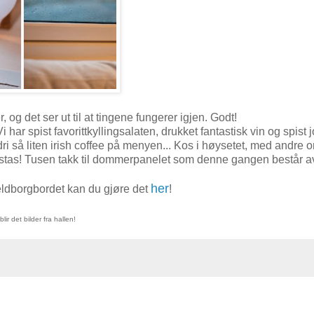
g det ser ut til at tingene fungerer igjen. Godt!
har spist favorittkyllingsalaten, drukket fantastisk vin og spist 
dri så liten irish coffee på menyen... Kos i høysetet, med andre o
 stas! Tusen takk til dommerpanelet som denne gangen består av
her
eldborgbordet kan du gjøre det
!
lir det bilder fra hallen!