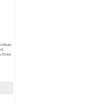
jordbær.
rd.
 flinke