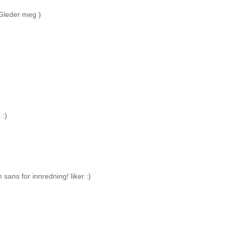
 Gleder meg )
 :)
ans for innredning! liker :)