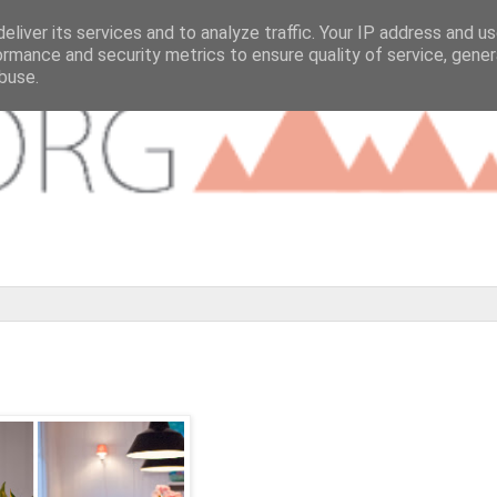
eliver its services and to analyze traffic. Your IP address and u
ormance and security metrics to ensure quality of service, gene
buse.