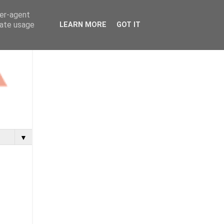
ser-agent
rate usage
LEARN MORE
GOT IT
▼