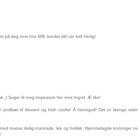
mt på deg inne hos NIB, bordet ditt var helt herlig!
ak ;) Suger til meg inspirason her inne Ingrid. Æ like!
jordbær til dessert og Irish coofie! Å herregud! Det er leenge side
med masse deilig marinade, løk og hvitløk. Hjemmelagde krutonger ov
!