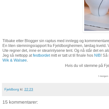
Tilbake etter Blogger sin raptus med innlegg og kommmentarer, o
En liten stemningsrapport fra Fjeldborgheimen, lørdag kveld. Vi 
Ute regner det, inne er stearinlysene tent. Og nå står det en al
Jeg så nettopp at
festbordet
mitt er tatt ut til finale hos
NIB
! Så
Wik & Walsøe
.
Hvis du vil stemme på Fj
I morgen b
Fjeldborg
kl.
22:23
15 kommentarer: