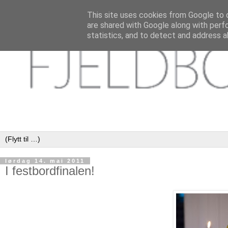
This site uses cookies from Google to d
are shared with Google along with perf
statistics, and to detect and address a
lørdag 14. mai 2011
I festbordfinalen!