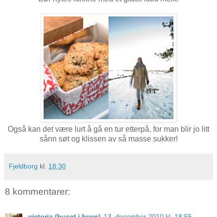
Også kan det være lurt å gå en tur etterpå, for man blir jo litt
sånn søt og klissen av så masse sukker!
Fjeldborg
kl.
18:30
8 kommentarer:
victoria (huset i byen)
13. desember 2010 kl. 18:55