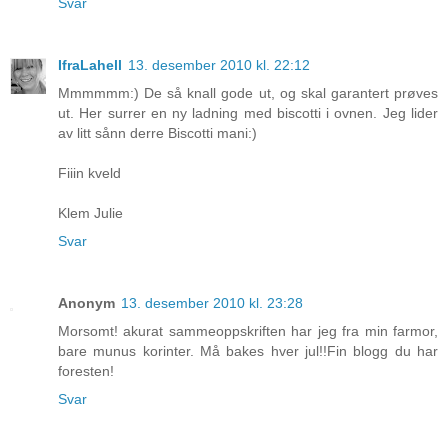
Svar
IfraLahell
13. desember 2010 kl. 22:12
Mmmmmm:) De så knall gode ut, og skal garantert prøves
ut. Her surrer en ny ladning med biscotti i ovnen. Jeg lider
av litt sånn derre Biscotti mani:)
Fiiin kveld
Klem Julie
Svar
Anonym
13. desember 2010 kl. 23:28
Morsomt! akurat sammeoppskriften har jeg fra min farmor,
bare munus korinter. Må bakes hver jul!!Fin blogg du har
foresten!
Svar