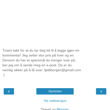
Tusen takk for at du tar deg tid til å legge igjen en
kommentar! Jeg setter stor pris på hver og en.
Dersom du har et spørsmål du trenger svar på,
ber jeg om å sende meg en e-post. Da er du
nemlig sikker på å få svar: fjeldborgen@gmail.com
:)
‹
›
Startsiden
Vis nettversjon
Drevet av
Blogger
.