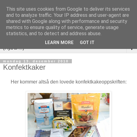
This site uses cookies from Google to deliver its services
and to analyze traffic. Your IP address and user-agent are
shared with Google along with performance and security
metrics to ensure quality of service, generate usage
statistics, and to detect and address abuse.
LEARN MORE
GOT IT
▼
mandag 13. desember 2010
Konfektkaker
Her kommer altså den lovede konfektkakeoppskriften: