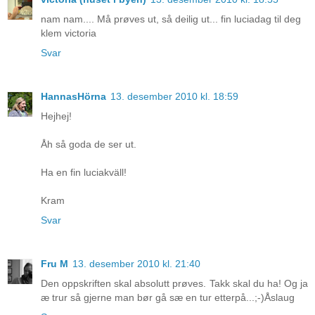
nam nam.... Må prøves ut, så deilig ut... fin luciadag til deg
klem victoria
Svar
HannasHörna
13. desember 2010 kl. 18:59
Hejhej!
Åh så goda de ser ut.
Ha en fin luciakväll!
Kram
Svar
Fru M
13. desember 2010 kl. 21:40
Den oppskriften skal absolutt prøves. Takk skal du ha! Og ja
æ trur så gjerne man bør gå sæ en tur etterpå...;-)Åslaug