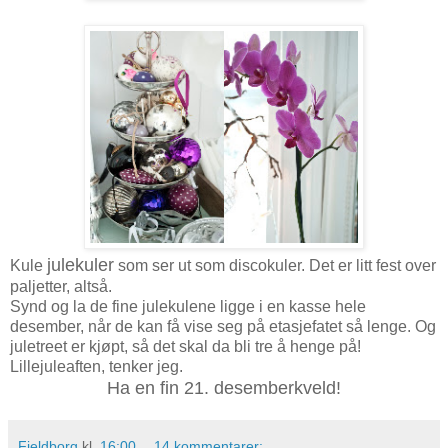
julekuler
Kule
som ser ut som discokuler. Det er litt fest over
paljetter, altså.
Synd og la de fine julekulene ligge i en kasse hele
desember, når de kan få vise seg på etasjefatet så lenge. Og
juletreet er kjøpt, så det skal da bli tre å henge på!
Lillejuleaften, tenker jeg.
Ha en fin 21. desemberkveld!
Fjeldborg
kl.
16:00
14 kommentarer: