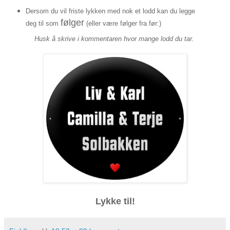
Dersom du vil friste lykken med nok et lodd kan du legge
følger
deg til som
(eller være følger fra før:)
Husk å skrive i kommentaren hvor mange lodd du tar.
Lykke til!