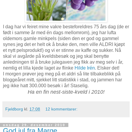
I dag har vi feiret mine vakre besteforeldres 75 års dag (de er
født i samme år med én dags mellomrom), jeg har lufta
oldemors gamle minkpels (siden den er god og gammel
synes jeg det er helt ok å bruke den, men ville ALDRI kjøpt
et nytt pelsprodukt!) og vi er stinne av kaffe og sukker. Nå
skal vi avgårde på kveldsbesøk og jeg skal benytte
anledningen til å bruke julegaven jeg fikk av meg selv i år,
nemlig et lilla kjede laget av flinke
Hilde Irén
. Elsker det!
I morgen prøver jeg meg på et aldri så lite tilbakeblikk på
bloggeåret mitt, sjekket litt statistikk i stad, og jammen har
jeg ikke hatt 300.000 besøk i år! Staselig.
Ha en fin nest-siste-kveld i 2010!
Fjeldborg
kl.
17:08
12 kommentarer:
onsdag 29. desember 2010
God jul fra Marge