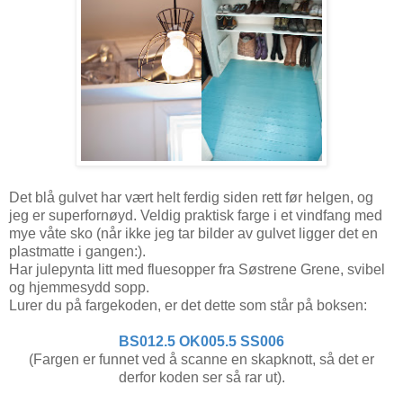
Det blå gulvet har vært helt ferdig siden rett før helgen, og
jeg er superfornøyd. Veldig praktisk farge i et vindfang med
mye våte sko (når ikke jeg tar bilder av gulvet ligger det en
plastmatte i gangen:).
Har julepynta litt med fluesopper fra Søstrene Grene, svibel
og hjemmesydd sopp.
Lurer du på fargekoden, er det dette som står på boksen:
BS012.5 OK005.5 SS006
(Fargen er funnet ved å scanne en skapknott, så det er
derfor koden ser så rar ut).