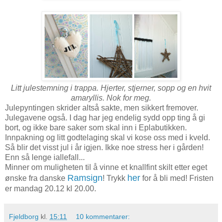
Litt julestemning i trappa. Hjerter, stjerner, sopp og en hvit
amaryllis. Nok for meg.
Julepyntingen skrider altså sakte, men sikkert fremover.
Julegavene også. I dag har jeg endelig sydd opp ting å gi
bort, og ikke bare saker som skal inn i Eplabutikken.
Innpakning og litt godtelaging skal vi kose oss med i kveld.
Så blir det visst jul i år igjen. Ikke noe stress her i gården!
Enn så lenge iallefall...
Minner om muligheten til å vinne et knallfint skilt etter eget
Ramsign
her
ønske fra danske
! Trykk
for å bli med! Fristen
er mandag 20.12 kl 20.00.
Fjeldborg
kl.
15:11
10 kommentarer: