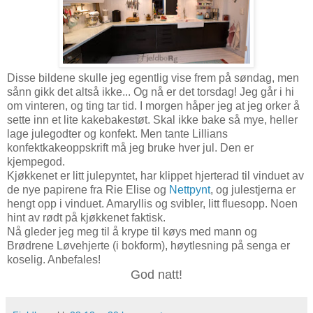
Disse bildene skulle jeg egentlig vise frem på søndag, men
sånn gikk det altså ikke... Og nå er det torsdag! Jeg går i hi
om vinteren, og ting tar tid. I morgen håper jeg at jeg orker å
sette inn et lite kakebakestøt. Skal ikke bake så mye, heller
lage julegodter og konfekt. Men tante Lillians
konfektkakeoppskrift må jeg bruke hver jul. Den er
kjempegod.
Kjøkkenet er litt julepyntet, har klippet hjerterad til vinduet av
de nye papirene fra Rie Elise og
Nettpynt
, og julestjerna er
hengt opp i vinduet. Amaryllis og svibler, litt fluesopp. Noen
hint av rødt på kjøkkenet faktisk.
Nå gleder jeg meg til å krype til køys med mann og
Brødrene Løvehjerte (i bokform), høytlesning på senga er
koselig. Anbefales!
God natt!