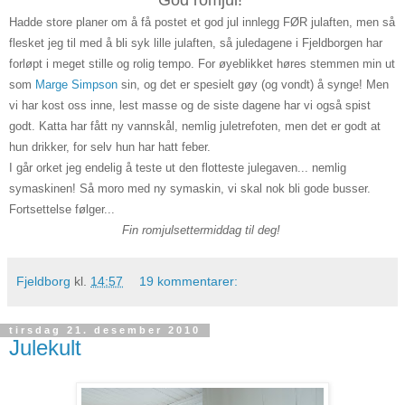
God romjul!
Hadde store planer om å få postet et god jul innlegg FØR julaften, men så
flesket jeg til med å bli syk lille julaften, så juledagene i Fjeldborgen har
forløpt i meget stille og rolig tempo. For øyeblikket høres stemmen min ut
som
Marge Simpson
sin, og det er spesielt gøy (og vondt) å synge! Men
vi har kost oss inne, lest masse og de siste dagene har vi også spist
godt. Katta har fått ny vannskål, nemlig juletrefoten, men det er godt at
hun drikker, for selv hun har hatt feber.
I går orket jeg endelig å teste ut den flotteste julegaven... nemlig
symaskinen! Så moro med ny symaskin, vi skal nok bli gode busser.
Fortsettelse følger...
Fin romjulsettermiddag til deg!
Fjeldborg
kl.
14:57
19 kommentarer:
tirsdag 21. desember 2010
Julekult