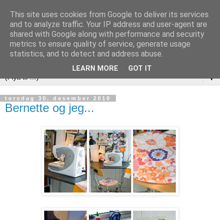
This site uses cookies from Google to deliver its services
and to analyze traffic. Your IP address and user-agent are
shared with Google along with performance and security
metrics to ensure quality of service, generate usage
statistics, and to detect and address abuse.
LEARN MORE
GOT IT
▼
torsdag 30. desember 2010
Bernette og jeg...