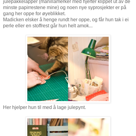
julepakkelapper (manillamerker med hjerter klippet ut av de
minste papirrestene mine) og noen nye syprosjekter er på
gang her oppe for øyeblikket.
Madicken elsker å henge rundt her oppe, og får hun tak i ei
perle eller en stoffrest går hun helt amok...
Her hjelper hun til med å lage julepynt.