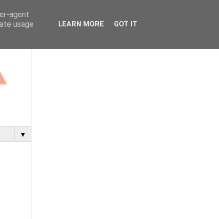
ser-agent
rate usage
LEARN MORE
GOT IT
▼