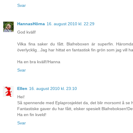
Svar
HannasHörna
16. august 2010 kl. 22:29
God kväll!
Vilka fina saker du fått. Blafreboxen är superfin. Härom
överlycklig...Jag har hittat en fantastisk fin grön som jag vill ha
Ha en bra kväll!/Hanna
Svar
Ellen
16. august 2010 kl. 23:10
Hei!
Så spennende med Eplaprosjektet da, det blir morsomt å se 
Fantastiske gaver du har fått, elsker spesielt Blafreboksen!De
Ha en fin kveld!
Svar