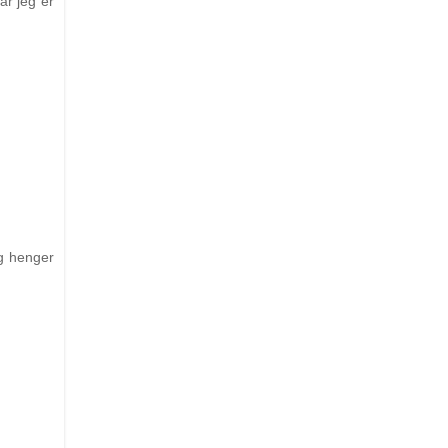
år jeg er
eg henger