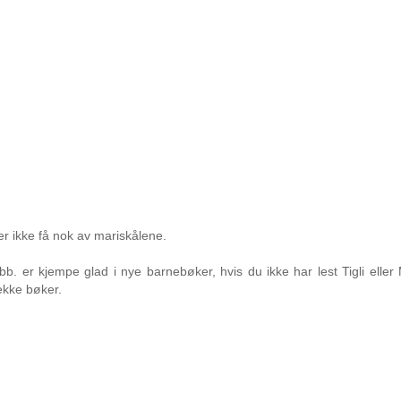
er ikke få nok av mariskålene.
obb. er kjempe glad i nye barnebøker, hvis du ikke har lest Tigli elle
ekke bøker.