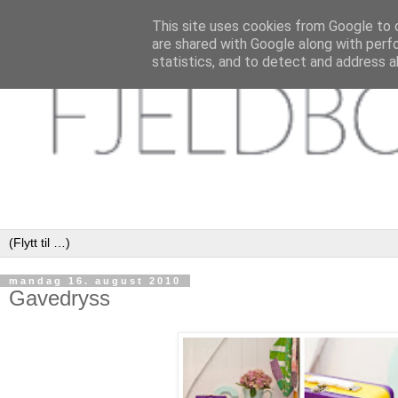
This site uses cookies from Google to d
are shared with Google along with perf
statistics, and to detect and address a
mandag 16. august 2010
Gavedryss