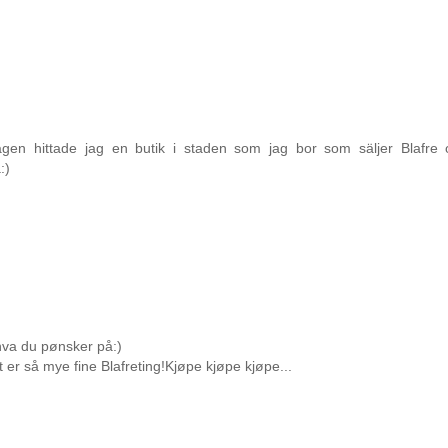
dagen hittade jag en butik i staden som jag bor som säljer Blafre 
:)
hva du pønsker på:)
t er så mye fine Blafreting!Kjøpe kjøpe kjøpe...