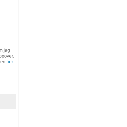
m jeg
oppover.
 den
her
.