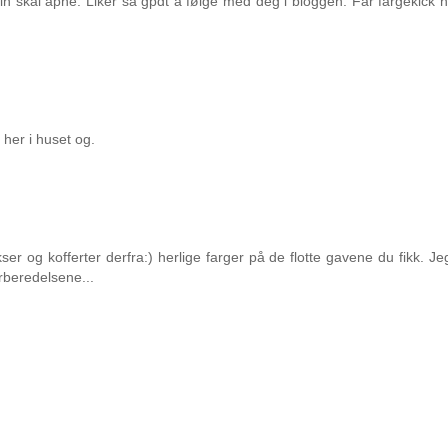
in skal åpne. Liker så gpdt å følge med deg i bloggen. Får fargekick n
 her i huset og.
ser og kofferter derfra:) herlige farger på de flotte gavene du fikk. J
orberedelsene...