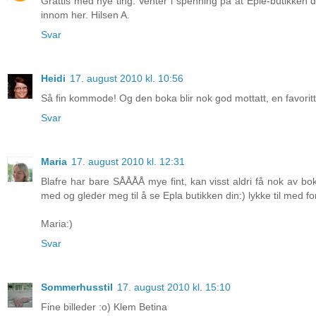
Grattis med nye ting. Venter i spenning på at Eple-butikken d
innom her. Hilsen A.
Svar
Heidi
17. august 2010 kl. 10:56
Så fin kommode! Og den boka blir nok god mottatt, en favoritt
Svar
Maria
17. august 2010 kl. 12:31
Blafre har bare SÅÅÅÅ mye fint, kan visst aldri få nok av bok
med og gleder meg til å se Epla butikken din:) lykke til med f
Maria:)
Svar
Sommerhusstil
17. august 2010 kl. 15:10
Fine billeder :o) Klem Betina