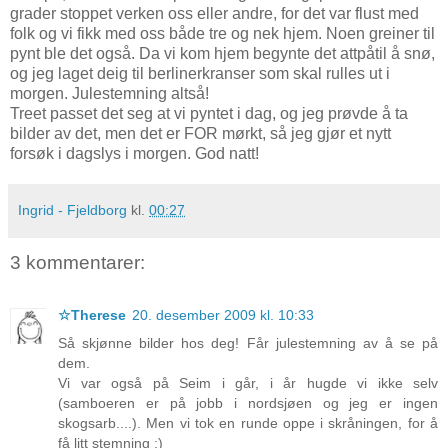
grader stoppet verken oss eller andre, for det var flust med
folk og vi fikk med oss både tre og nek hjem. Noen greiner til
pynt ble det også. Da vi kom hjem begynte det attpåtil å snø,
og jeg laget deig til berlinerkranser som skal rulles ut i
morgen. Julestemning altså!
Treet passet det seg at vi pyntet i dag, og jeg prøvde å ta
bilder av det, men det er FOR mørkt, så jeg gjør et nytt
forsøk i dagslys i morgen. God natt!
Ingrid - Fjeldborg
kl.
00:27
3 kommentarer:
☆Therese
20. desember 2009 kl. 10:33
Så skjønne bilder hos deg! Får julestemning av å se på
dem.
Vi var også på Seim i går, i år hugde vi ikke selv
(samboeren er på jobb i nordsjøen og jeg er ingen
skogsarb....). Men vi tok en runde oppe i skråningen, for å
få litt stemning :)