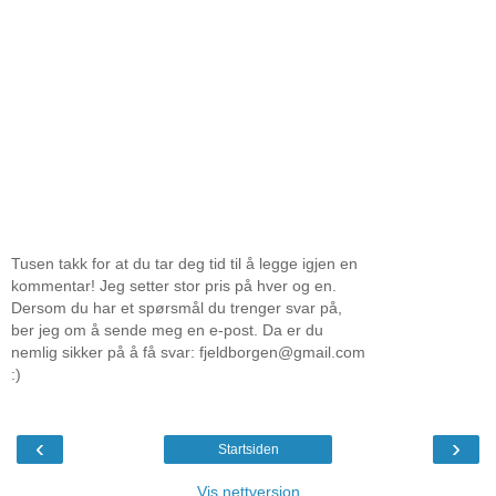
Tusen takk for at du tar deg tid til å legge igjen en
kommentar! Jeg setter stor pris på hver og en.
Dersom du har et spørsmål du trenger svar på,
ber jeg om å sende meg en e-post. Da er du
nemlig sikker på å få svar: fjeldborgen@gmail.com
:)
‹
›
Startsiden
Vis nettversjon